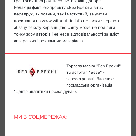
грантових програм посольств країн-донорів.
Редакція фактчек-проекту «Без Брехні» вітає
передрук, як повний, так і частковий, за умови
посилання на www.without-lie.info не нижче першого
абзацу тексту Керівництво сайту може не поділяти
точку зору авторів і не несе відповідальності за зміст
авторських і рекламних матеріалів.
Торгова марка "Без Брехні"
та логотип "БезБ" -
зареєстровані. Власник:
громадська організація
"Центр аналітики і розслідувань"
МИ В СОЦМЕРЕЖАХ:
Facebook
X