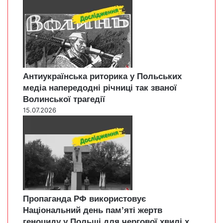
Антиукраїнська риторика у Польських
медіа напередодні річниці так званої
Волинської трагедії
15.07.2026
Пропаганда РФ використовує
Національний день пам’яті жертв
геноциду у Польщі для чергової хвилі х