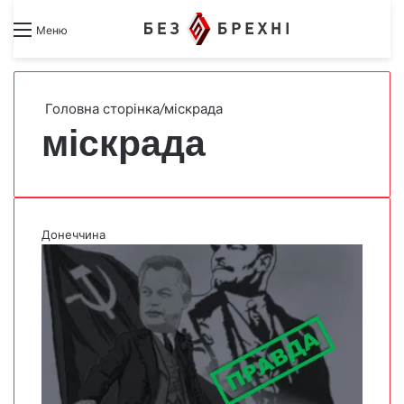
Search for
Switch skin
Меню
Головна сторінка
/
міскрада
міскрада
Донеччина