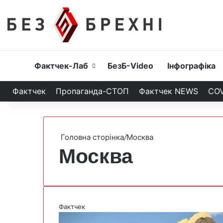
Головна
Фактчек-Лаб
БезБ-Video
Інфографіка
Фактчек
Пропаганда-СТОП
Фактчек NEWS
COV
Головна сторінка
/
Москва
Москва
Фактчек