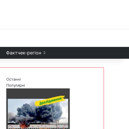
Facebook
X
YouTube
Instagram
Telegram
TikTok
Sea
и
Фактчек-регіон
Останні
Популярні