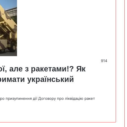
914
ї, але з ракетами!? Як
римати український
о призупинення дії Договору про ліквідацію ракет