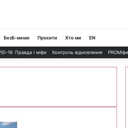
БезБ-меми
Проєкти
Хто ми
EN
ID-19. Правда і міфи
Контроль відновлення
PROМіф