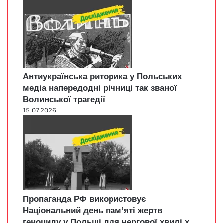
Антиукраїнська риторика у Польських
медіа напередодні річниці так званої
Волинської трагедії
15.07.2026
Пропаганда РФ використовує
Національний день пам’яті жертв
геноциду у Польщі для чергової хвилі х