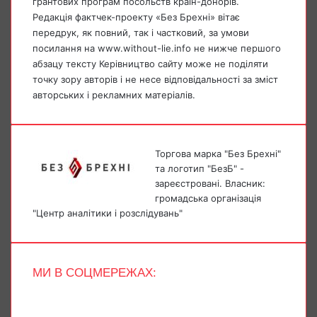
грантових програм посольств країн-донорів.
Редакція фактчек-проекту «Без Брехні» вітає
передрук, як повний, так і частковий, за умови
посилання на www.without-lie.info не нижче першого
абзацу тексту Керівництво сайту може не поділяти
точку зору авторів і не несе відповідальності за зміст
авторських і рекламних матеріалів.
Торгова марка "Без Брехні"
та логотип "БезБ" -
зареєстровані. Власник:
громадська організація
"Центр аналітики і розслідувань"
МИ В СОЦМЕРЕЖАХ:
Facebook
X