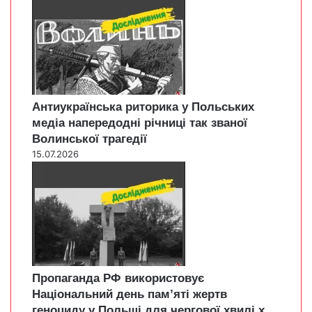
Антиукраїнська риторика у Польських
медіа напередодні річниці так званої
Волинської трагедії
15.07.2026
Пропаганда РФ використовує
Національний день пам’яті жертв
геноциду у Польщі для чергової хвилі х