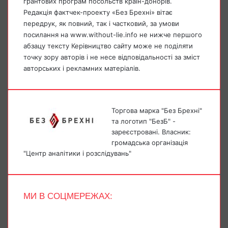
грантових програм посольств країн-донорів.
Редакція фактчек-проекту «Без Брехні» вітає
передрук, як повний, так і частковий, за умови
посилання на www.without-lie.info не нижче першого
абзацу тексту Керівництво сайту може не поділяти
точку зору авторів і не несе відповідальності за зміст
авторських і рекламних матеріалів.
Торгова марка "Без Брехні"
та логотип "БезБ" -
зареєстровані. Власник:
громадська організація
"Центр аналітики і розслідувань"
МИ В СОЦМЕРЕЖАХ:
Facebook
X