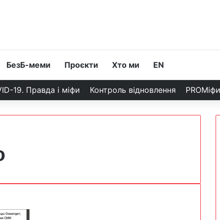
БезБ-меми
Проєкти
Хто ми
EN
ID-19. Правда і міфи
Контроль відновлення
PROМіф
о