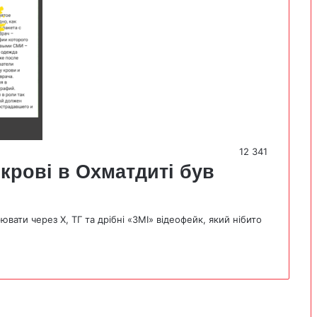
12 341
 крові в Охматдиті був
вати через Х, ТГ та дрібні «ЗМІ» відеофейк, який нібито