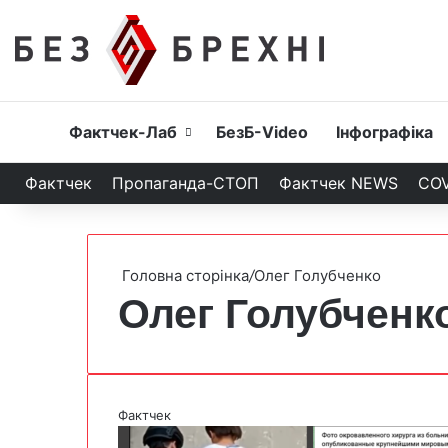
Головна
Фактчек-Лаб
БезБ-Video
Інфографіка
Фактчек
Пропаганда-СТОП
Фактчек NEWS
COV
Головна сторінка
/
Олег Голубченко
Олег Голубченк
Фактчек