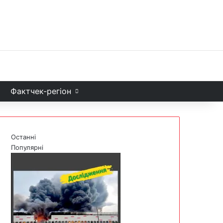
Facebook
X
YouTube
Instagram
Telegram
TikTok
Sea
и
Фактчек-регіон
Останні
Популярні