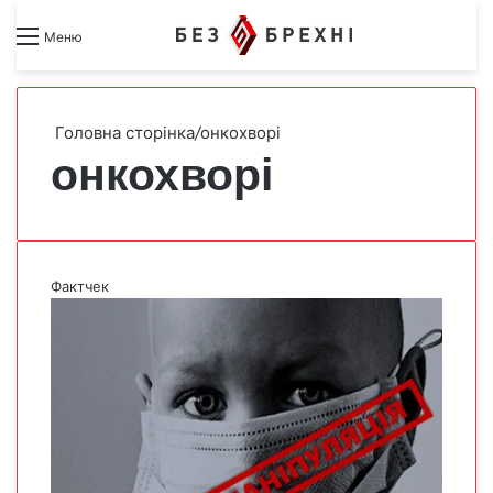
Search for
Switch skin
Меню
Головна сторінка
/
онкохворі
онкохворі
Фактчек