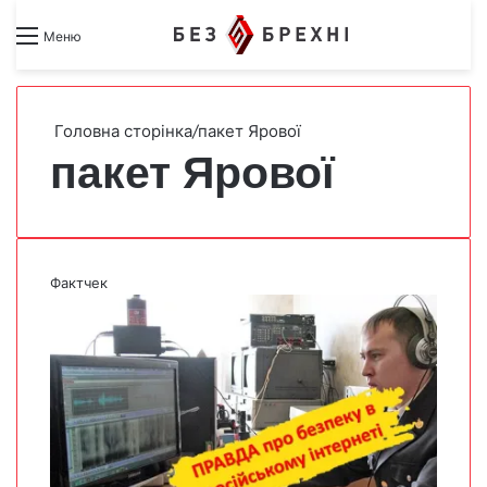
Search for
Switch skin
Меню
Головна сторінка
/
пакет Ярової
пакет Ярової
Фактчек