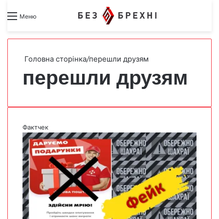
Search for
Switch skin
Меню
Головна сторінка
/
перешли друзям
перешли друзям
Фактчек