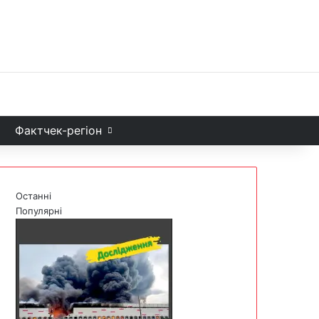
Facebook
X
YouTube
Instagram
Telegram
TikTok
Sea
и
Фактчек-регіон
Останні
Популярні