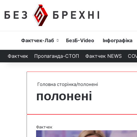
Головна
Фактчек-Лаб
БезБ-Video
Інфографіка
Фактчек
Пропаганда-СТОП
Фактчек NEWS
COV
Головна сторінка
/
полонені
полонені
Фактчек