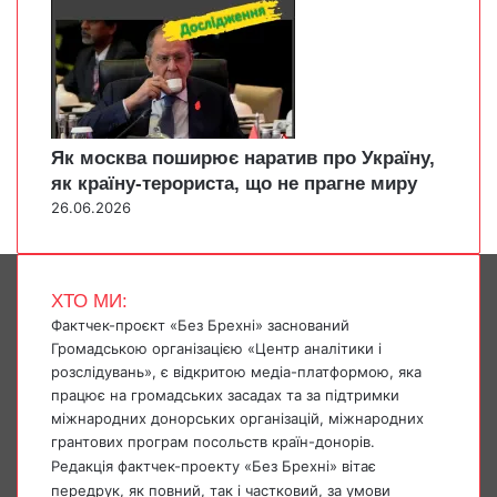
Як москва поширює наратив про Україну,
як країну-терориста, що не прагне миру
26.06.2026
ХТО МИ:
Фактчек-проєкт «Без Брехні» заснований
Громадською організацією «Центр аналітики і
розслідувань», є відкритою медіа-платформою, яка
працює на громадських засадах та за підтримки
міжнародних донорських організацій, міжнародних
грантових програм посольств країн-донорів.
Редакція фактчек-проекту «Без Брехні» вітає
передрук, як повний, так і частковий, за умови