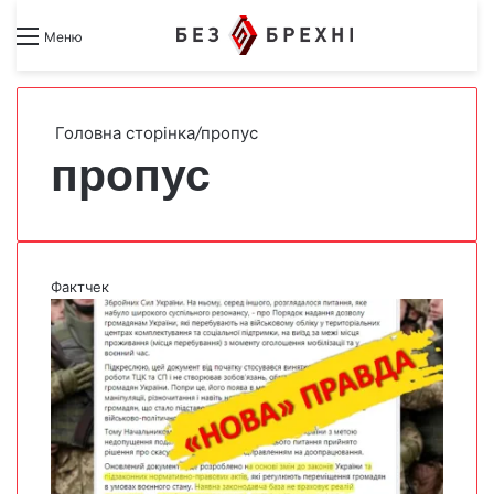
Search for
Switch skin
Меню
Головна сторінка
/
пропус
пропус
Фактчек