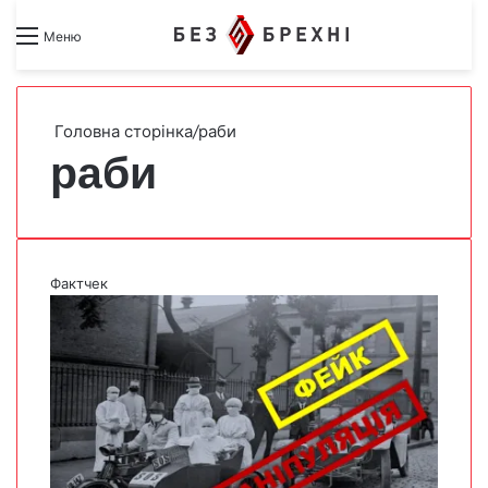
Search for
Switch skin
Меню
Головна сторінка
/
раби
раби
Фактчек