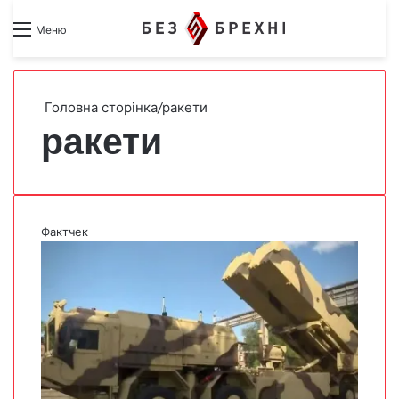
Search for
Switch skin
Меню
Головна сторінка
/
ракети
ракети
Фактчек