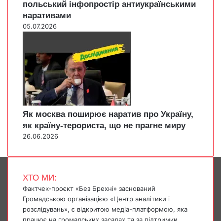
польський інфопростір антиукраїнськими
наративами
05.07.2026
Як москва поширює наратив про Україну,
як країну-терориста, що не прагне миру
26.06.2026
ХТО МИ:
Фактчек-проєкт «Без Брехні» заснований
Громадською організацією «Центр аналітики і
розслідувань», є відкритою медіа-платформою, яка
працює на громадських засадах та за підтримки