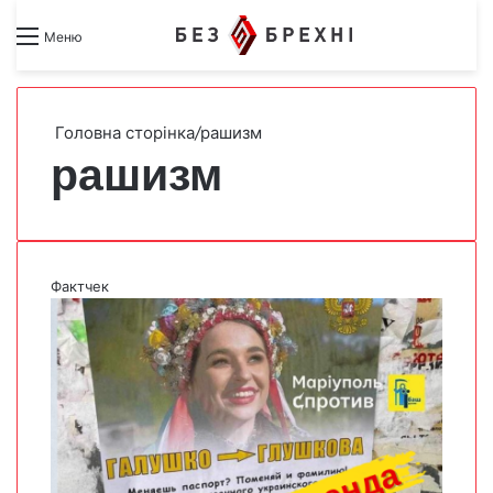
Search for
Switch skin
Меню
Головна сторінка
/
рашизм
рашизм
Фактчек