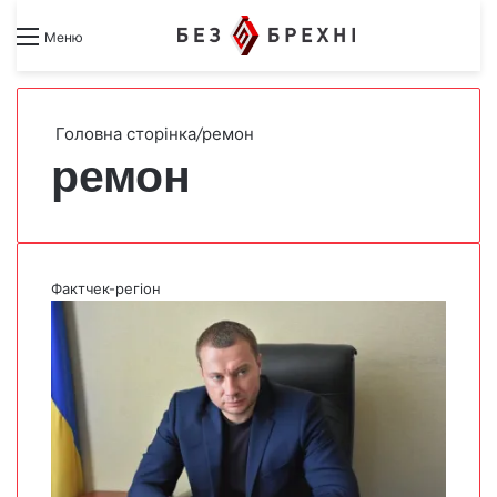
Search for
Switch skin
Меню
Головна сторінка
/
ремон
ремон
Фактчек-регіон