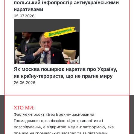
польський інфопростір антиукраїнськими
наративами
05.07.2026
Як москва поширює наратив про Україну,
як країну-терориста, що не прагне миру
26.06.2026
ХТО МИ:
Фактчек-проєкт «Без Брехні» заснований
Громадською організацією «Центр аналітики і
розслідувань», є відкритою медіа-платформою, яка
працює на громадських засадах та за підтримки