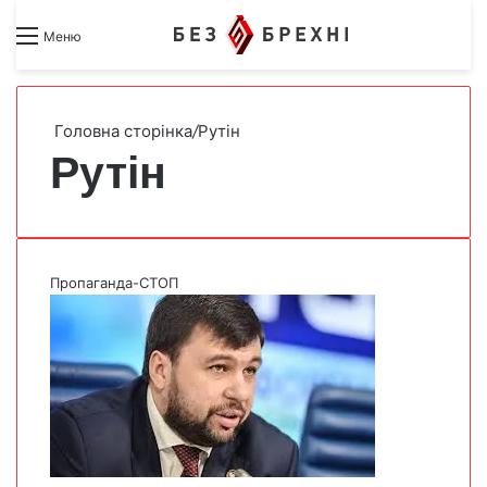
Search for
Switch skin
Меню
Головна сторінка
/
Рутін
Рутін
Пропаганда-СТОП