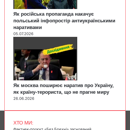
Як російська пропаганда накачує
польський інфопростір антиукраїнськими
наративами
05.07.2026
Як москва поширює наратив про Україну,
як країну-терориста, що не прагне миру
26.06.2026
ХТО МИ:
Фактчек-проєкт «Без Брехні» заснований