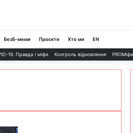
БезБ-меми
Проєкти
Хто ми
EN
ID-19. Правда і міфи
Контроль відновлення
PROМіф