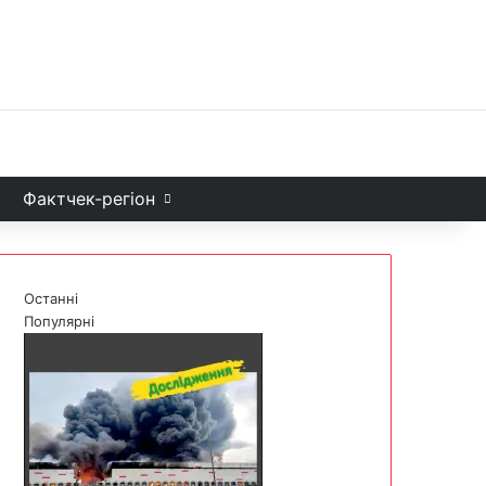
Facebook
X
YouTube
Instagram
Telegram
TikTok
Sea
и
Фактчек-регіон
Останні
Популярні