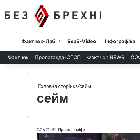
Головна
Фактчек-Лаб
БезБ-Video
Інфографіка
Фактчек
Пропаганда-СТОП
Фактчек NEWS
COV
Головна сторінка
/
сейм
сейм
COVID-19. Правда і міфи