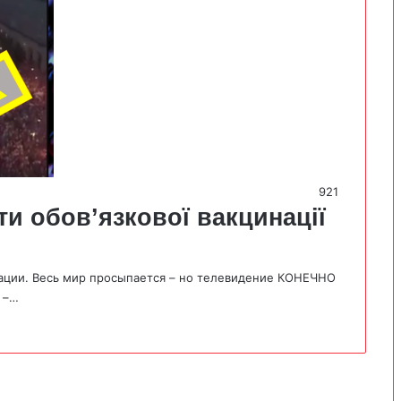
921
и обов’язкової вакцинації
нации. Весь мир просыпается – но телевидение КОНЕЧНО
 –…