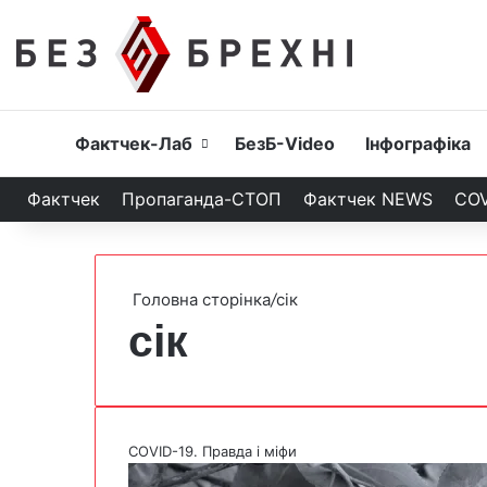
Головна
Фактчек-Лаб
БезБ-Video
Інфографіка
Фактчек
Пропаганда-СТОП
Фактчек NEWS
COV
Головна сторінка
/
сік
сік
COVID-19. Правда і міфи