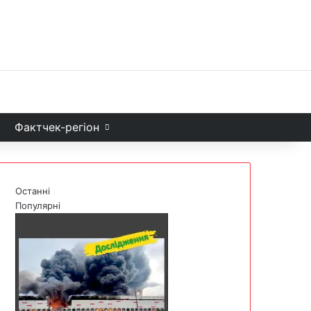
Facebook
X
YouTube
Instagram
Telegram
TikTok
Sea
и
Фактчек-регіон
Останні
Популярні