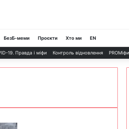
БезБ-меми
Проєкти
Хто ми
EN
ID-19. Правда і міфи
Контроль відновлення
PROМіф