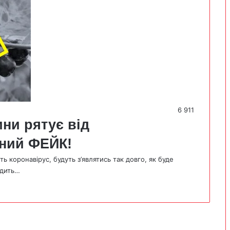
6 911
ини рятує від
ний ФЕЙК!
ь коронавірус, будуть з’являтись так довго, як буде
одить…