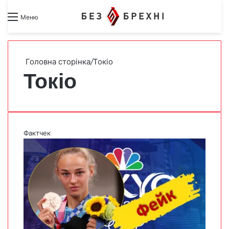
Search for
Switch skin
Меню
Головна сторінка
/
Токіо
Токіо
Фактчек