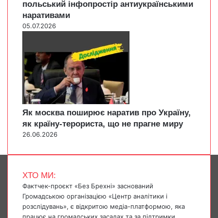
польський інфопростір антиукраїнськими
наративами
05.07.2026
Як москва поширює наратив про Україну,
як країну-терориста, що не прагне миру
26.06.2026
ХТО МИ:
Фактчек-проєкт «Без Брехні» заснований
Громадською організацією «Центр аналітики і
розслідувань», є відкритою медіа-платформою, яка
працює на громадських засадах та за підтримки