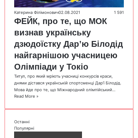
Катерина Філімонович
02.08.2021
1 591
ФЕЙК, про те, що МОК
визнав українську
дзюдоїстку Дар’ю Білодід
найгарнішою учасницею
Олімпіади у Токіо
Титул, про який мріють учасниці конкурсів краси,
днями дістався українській спортсменці Дар’ї Білодід.
Мова йде про те, що Міжнародний олімпійський…
Read More »
Останні
Популярні