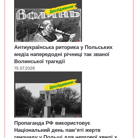
Антиукраїнська риторика у Польських
медіа напередодні річниці так званої
Волинської трагедії
15.07.2026
Пропаганда РФ використовує
Національний день пам’яті жертв
геноциду у Польщі для чергової хвилі х