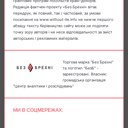
грантових програм посольств країн-донорів.
Редакція фактчек-проекту «Без Брехні» вітає
передрук, як повний, так і частковий, за умови
посилання на www.without-lie.info не нижче першого
абзацу тексту Керівництво сайту може не поділяти
точку зору авторів і не несе відповідальності за зміст
авторських і рекламних матеріалів.
Торгова марка "Без Брехні"
та логотип "БезБ" -
зареєстровані. Власник:
громадська організація
"Центр аналітики і розслідувань"
МИ В СОЦМЕРЕЖАХ:
Facebook
X