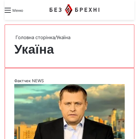
Search for
Switch skin
Меню
Головна сторінка
/
Укаїна
Укаїна
Фактчек NEWS