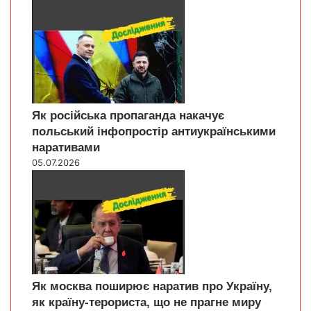
Як російська пропаганда накачує
польський інфопростір антиукраїнськими
наративами
05.07.2026
Як москва поширює наратив про Україну,
як країну-терориста, що не прагне миру