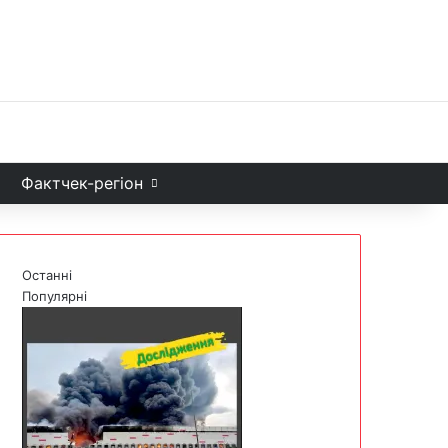
Facebook
X
YouTube
Instagram
Telegram
TikTok
Sea
и
Фактчек-регіон
Останні
Популярні