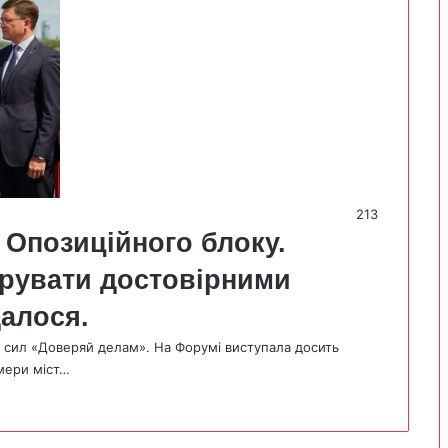
213
 Опозиційного блоку.
ерувати достовірними
алося.
 сил «Доверяй делам». На Форумі виступала досить
 мери міст…