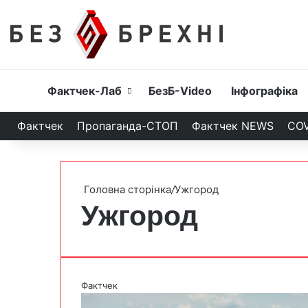
Головна
Фактчек-Лаб
БезБ-Video
Інфографіка
Фактчек
Пропаганда-СТОП
Фактчек NEWS
COV
Головна сторінка
/
Ужгород
Ужгород
Фактчек