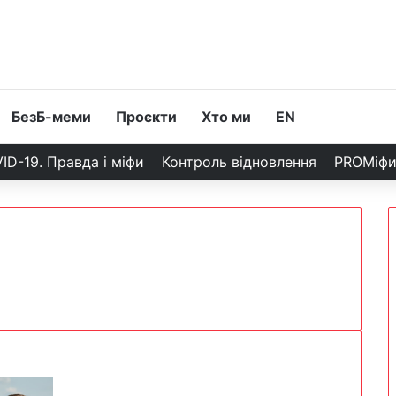
БезБ-меми
Проєкти
Хто ми
EN
ID-19. Правда і міфи
Контроль відновлення
PROМіф