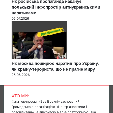
Як російська пропаганда накачує
польський інфопростір антиукраїнськими
наративами
05.07.2026
Як москва поширює наратив про Україну,
як країну-терориста, що не прагне миру
26.06.2026
ХТО МИ:
Фактчек-проєкт «Без Брехні» заснований
Громадською організацією «Центр аналітики і
розслідувань», є відкритою медіа-платформою, яка