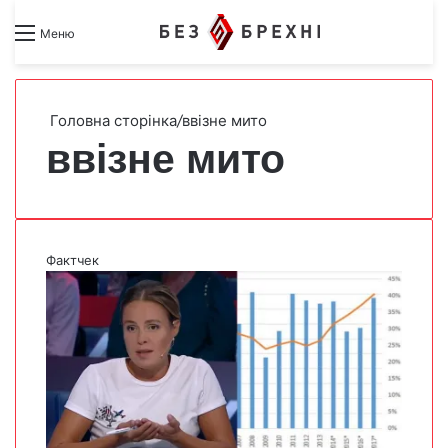
Search for
Switch skin
Меню
Головна сторінка
/
ввізне мито
ввізне мито
Фактчек