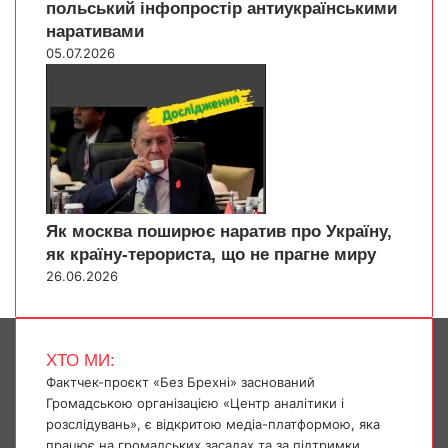
польський інфопростір антиукраїнськими
наративами
05.07.2026
Як москва поширює наратив про Україну,
як країну-терориста, що не прагне миру
26.06.2026
ХТО МИ:
Фактчек-проєкт «Без Брехні» заснований
Громадською організацією «Центр аналітики і
розслідувань», є відкритою медіа-платформою, яка
працює на громадських засадах та за підтримки