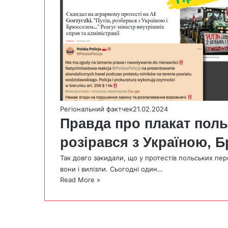
Регіональний фактчек
21.02.2024
Правда про плакат поль
розірався з Україною,
Так довго закидали, що у протестів польських пере
вони і вилізли. Сьогодні один…
Read More »