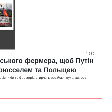
1 280
ського фермера, щоб Путін
 Брюсселем та Польщею
візників та фермерів стирчать російські вуха, аж ось