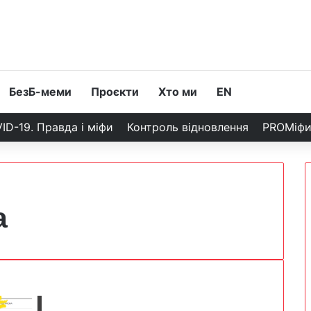
БезБ-меми
Проєкти
Хто ми
EN
ID-19. Правда і міфи
Контроль відновлення
PROМіф
а