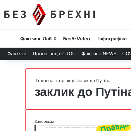
Головна
Фактчек-Лаб
БезБ-Video
Інфографіка
Фактчек
Пропаганда-СТОП
Фактчек NEWS
COV
Головна сторінка
/
заклик до Путіна
заклик до Путін
Запоріжжя