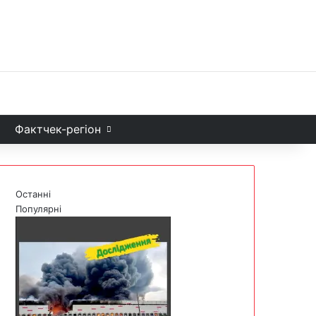
Facebook
X
YouTube
Instagram
Telegram
TikTok
Sea
и
Фактчек-регіон
Останні
Популярні