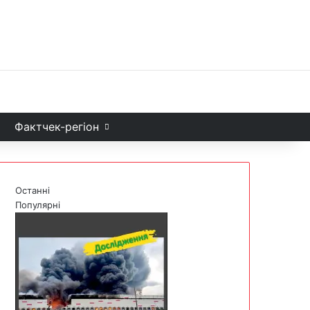
Facebook
X
YouTube
Instagram
Telegram
TikTok
Sea
и
Фактчек-регіон
Останні
Популярні