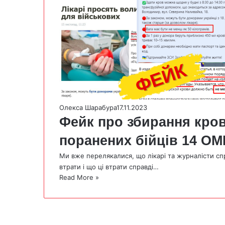
Олекса Шарабура
17.11.2023
Фейк про збирання кров
поранених бійців 14 О
Ми вже перелякалися, що лікарі та журналісти сп
втрати і що ці втрати справді…
Read More »