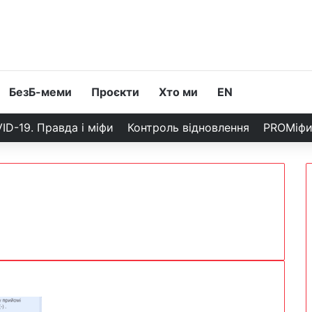
БезБ-меми
Проєкти
Хто ми
EN
ID-19. Правда і міфи
Контроль відновлення
PROМіф