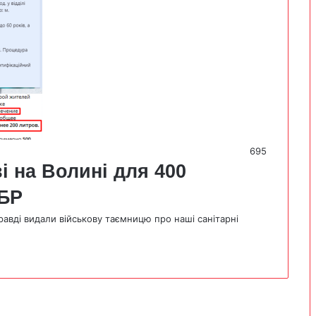
695
і на Волині для 400
МБР
равді видали військову таємницю про наші санітарні