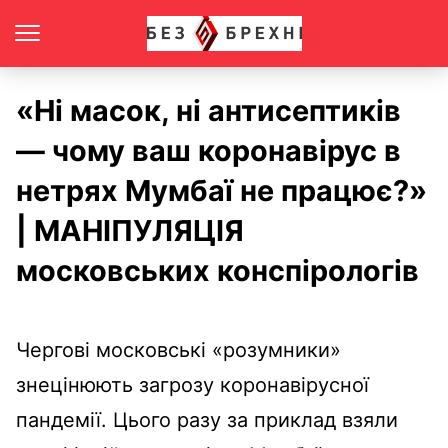
«Ні масок, ні антисептиків
— чому ваш коронавірус в
нетрях Мумбаї не працює?»
| МАНІПУЛЯЦІЯ
московських конспірологів
Чергові московські «розумники»
знецінюють загрозу коронавірусної
пандемії. Цього разу за приклад взяли