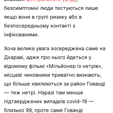
безсимптомні люди тестуються лише
якщо вони в групі ризику або в
безпосередньому контакті з
інфікованими.
Хоча велика увага зосереджена саме на
Дхараві, адже про нього йдеться у
відомому фільмі «Мільйонер із нетрів»,
місцеві чиновники приватно визнають,
що більше хвилюються за район Гованді
— теж нетрі. Наразі там менше
підтверджених випадків covid-19 —
близько 99, проте саме Гованді