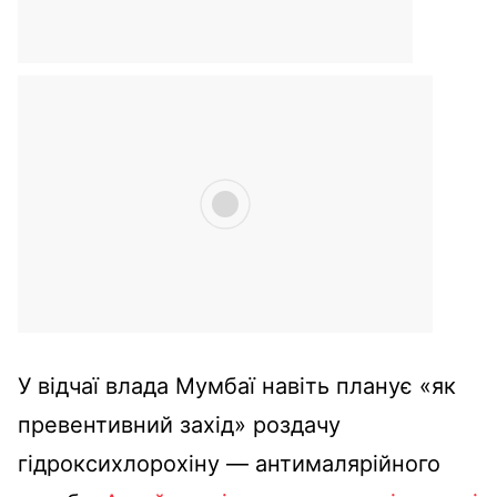
У відчаї влада Мумбаї навіть планує «як
превентивний захід» роздачу
гідроксихлорохіну — антималярійного