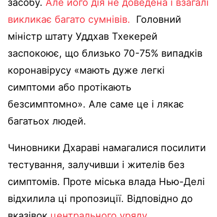
засобу.
Але його дія не доведена і взагалі
викликає багато сумнівів.
Головний
міністр штату Уддхав Тхекерей
заспокоює, що близько 70-75% випадків
коронавірусу «мають дуже легкі
симптоми або протікають
безсимптомно». Але саме це і лякає
багатьох людей.
Чиновники Дхараві намагалися посилити
тестування, залучивши і жителів без
симптомів. Проте міська влада Нью-Делі
відхилила ці пропозиції. Відповідно до
вказівок
центрального уряду
,