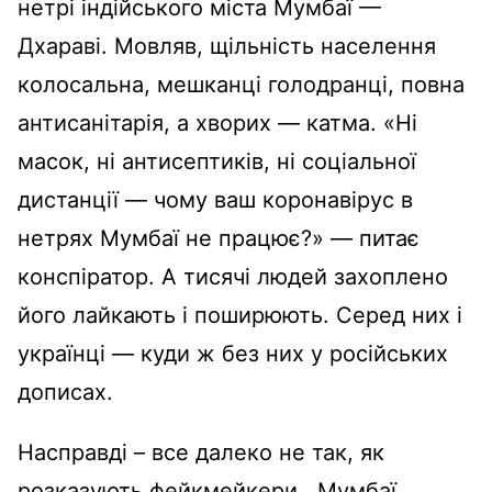
нетрі індійського міста Мумбаї —
Дхараві. Мовляв, щільність населення
колосальна, мешканці голодранці, повна
антисанітарія, а хворих — катма. «Ні
масок, ні антисептиків, ні соціальної
дистанції — чому ваш коронавірус в
нетрях Мумбаї не працює?» — питає
конспіратор. А тисячі людей захоплено
його лайкають і поширюють. Серед них і
українці — куди ж без них у російських
дописах.
Насправді – все далеко не так, як
розказують фейкмейкери. Мумбаї