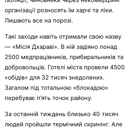
ізоляції, чиновники через некомерційні
організації розносять їм харчі та ліки.
Лишають все на порозі.
Такі заходи навіть отримали свою назву
— «Місія Дхараві». В ній задіяно понад
2500 медпрацівників, прибиральників та
добровольців. Готелі міста провели 4500
«обідів» для 32 тисяч знедолених.
Загалом під тотальною «блокадою»
перебуває п’ять точок району.
За останній тиждень близько 40 тисяч
людей пройшли термічний скринінг. Але