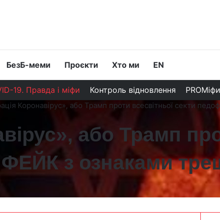
БезБ-меми
Проєкти
Хто ми
EN
ID-19. Правда і міфи
Контроль відновлення
PROМіф
ація Коронавірус», або Трамп проти всесвітньої секти педоф
вірус», або Трамп про
| ФЕЙК з ознаками тре