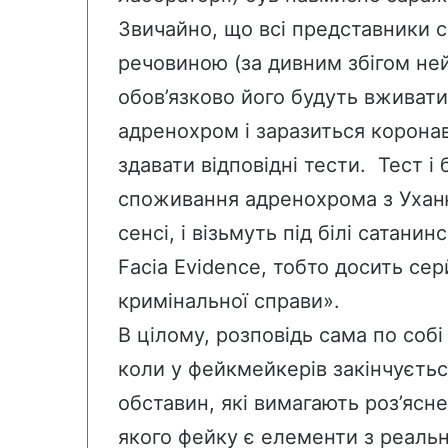
Звичайно, що всі представники с
речовиною (за дивним збігом не
обов’язково його будуть вживати)
адренохром і заразиться корона
здавати відповідні тести. Тест 
споживання адренохрома з Уханю
сенсі, і візьмуть під білі сатани
Facia Evidence, тобто досить се
кримінальної справи».
В цілому, розповідь сама по собі
коли у фейкмейкерів закінчується
обставин, які вимагають роз’ясн
якого фейку є елементи з реально