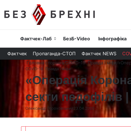
Головна
Фактчек-Лаб
БезБ-Video
Інфографіка
Фактчек
Пропаганда-СТОП
Фактчек NEWS
COV
Головна сторінка
/
COVID-19. Правда і міфи
/
«Опер
COVID-19. Правда і міфи
«Операція Корона
секти педофілів 
Олександр Гороховський
23.04.2020