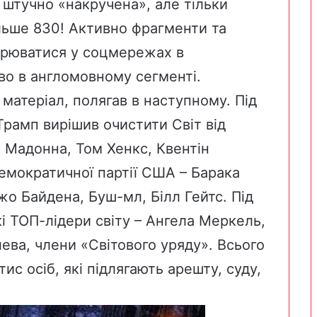
 штучно «накручена», але тільки
ільше 830! Активно фрагменти та
ирюватися у соцмережах в
ово в англомовному сегменті.
 матеріал, полягав в наступному. Під
рамп вирішив очистити Світ від
: Мадонна, Том Хенкс, Квентін
демократичної партії США – Барака
Джо Байдена, Буш-мл, Білл Гейтс. Під
кі ТОП-лідери світу – Ангела Меркель,
ева, члени «Світового уряду». Всього
с осіб, які підлягають арешту, суду,