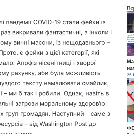
Пе
C
l
лі пандемії COVID-19 стали фейки із
o
 раз викривали фантастичні, а інколи і
s
e
сьому винні масони, із нещодавнього –
роте, є фейки з цієї категорії, які
Ма
ло. Апофіз нісенітниці і хворої
на
ому рахунку, аби була можливість
25.
глуздого тексту намалювати смайлик,
 – ми б так і робили. Однак, навіть в
альні загрози моральному здоров’ю
их груп громадян. Наступний – саме з
есурсів – від Washington Post до
ФЕ
рохи зусиль.