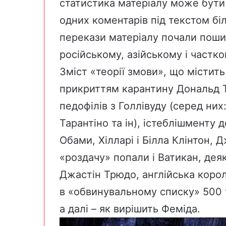
статистика матеріалу може бути
одних коментарів під текстом б
перекази матеріалу почали пош
російському, азійському і частк
Зміст «теорії змови», що містить
прикриттям карантину Дональд Т
педофілів з Голлівуду (серед них
Тарантіно та ін), істеблішменту 
Обами, Хілларі і Білла Клінтон, 
«роздачу» попали і Ватикан, дея
Джастін Трюдо, англійська корол
в «обвинувальному списку» 500 ти
а далі – як вирішить Феміда.