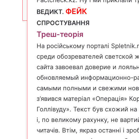
ФЕЙК
ВЕДИКТ.
СПРОСТУВАННЯ
Треш-теорія
На російському
порталі Spletnik.
среди обозревателей светской ж
сайта завоевал доверие и лояль
обновляемый информационно-ра
самыми полными и свежими ново
з’явився матеріал «Операція» К
Голлівуду». Текст був схожий на
і, по великому рахунку, не варти
читачів. Втім, якраз останні і з