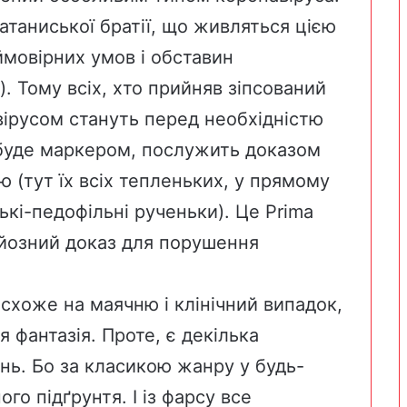
атаниської братії, що живляться цією
ймовірних умов і обставин
. Тому всіх, хто прийняв зіпсований
вірусом стануть перед необхідністю
і буде маркером, послужить доказом
 (тут їх всіх тепленьких, у прямому
нські-педофільні рученьки). Це Prima
рйозний доказ для порушення
 схоже на маячню і клінічний випадок,
 фантазія. Проте, є декілька
ень. Бо за класикою жанру у будь-
го підґрунтя. І із фарсу все