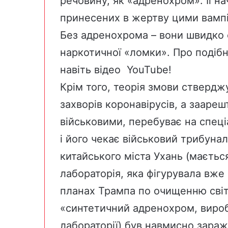
речовину, як «адренохром». Її на
принесених в жертву цими вампір
Без адренохрома – вони швидко 
наркотичної «ломки». Про подібн
навіть відео YouTube!
Крім того, теорія змови ствердж
захворів коронавірусів, а заар
військовими, перебуває на спец
і його чекає військовий трибунал
китайського
міста Ухань
(мається
лабораторія, яка фігурувала вже
планах Трампа по очищенню світу 
«синтетичний адренохром, виробл
лабораторії) був навмисно зара