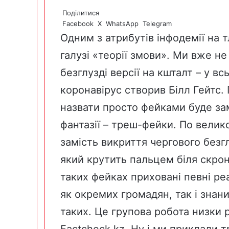
Поділитися
Facebook
X
WhatsApp
Telegram
Одним з атрибутів інфодемії на т
галузі «теорії змови». Ми вже не
безглузді версії на кшталт – у в
коронавірус створив Білл Гейтс. П
назвати просто фейками буде зама
фантазії – треш-фейки. По велик
замість викриття чергового без
який крутить пальцем біля скроні
таких фейках приховані певні ре
як окремих громадян, так і знан
таких. Це групова робота низки р
Factcheck.kz. Ну і ми приклали т