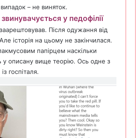
випадок – не виняток.
 звинувач
ується у
педофілії
 заарештовував. Після одужання від
Але історія на цьому не закінчилася.
лакмусовим папірцем наскільки
ь у описану вище теорію. Ось одне з
із госпіталя.