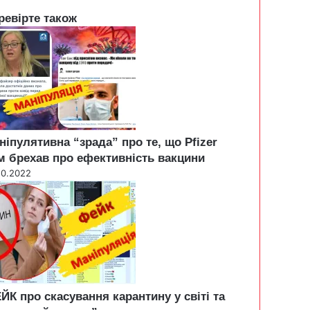
ревірте також
ніпулятивна “зрада” про те, що Pfizer
м брехав про ефективність вакцини
10.2022
ЙК про скасування карантину у світі та