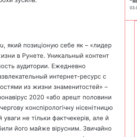
“н
03.
ru
, який позиціоную себе як – «лидер
изни в Рунете. Уникальный контент
ность аудитории. Ежедневно
звлекательный интернет-ресурс с
стями из жизни знаменитостей» –
оронавірус 2020 «або арешт половини
 чергову конспірологічну нісенітницю
й уваги не тільки фактчекерів, але й
робили його майже вірусним. Звичайно