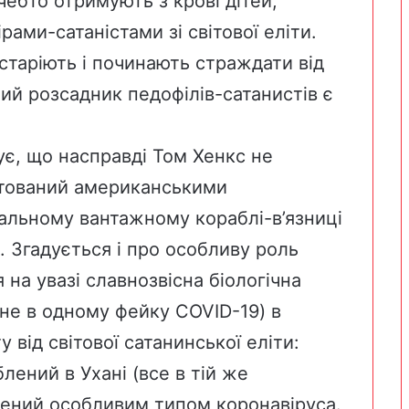
чебто отримують з крові дітей,
ами-сатаністами зі світової еліти.
старіють і починають страждати від
ий розсадник педофілів-сатанистів є
ує, що насправді Том Хенкс не
ештований американськими
іальному вантажному кораблі-в’язниці
. Згадується і про особливу роль
 на увазі славнозвісна біологічна
 не в одному фейку COVID-19) в
від світової сатанинської еліти:
ений в Ухані (все в тій же
жений особливим типом коронавіруса.