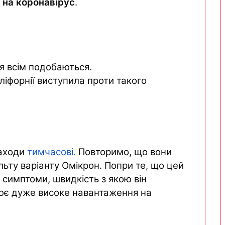
 на коронавірус
.
атори N95 з екстра захистом та
допускаються
а коронавірус
.
я всім подобаються.
ліфорнії виступила проти такого
ів та робити так, щоб їм стало краще, а не
дентка асоціації Кесі Кеннеді.
заходи
тимчасові.
Повторимо, що вони
льту варіанту Омікрон. Попри те, що цей
 симптоми, швидкість з якою він
ює дуже високе навантаження на