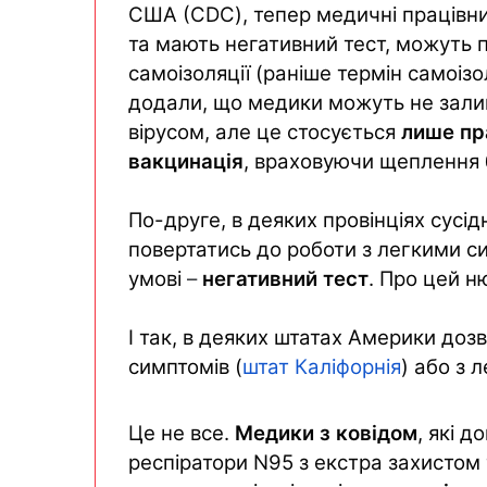
США (CDC), тепер медичні працівни
та мають негативний тест, можуть п
самоізоляції (раніше термін самоізо
додали, що медики можуть не залиш
вірусом, але це стосується
лише пра
вакцинація
, враховуючи щеплення
По-друге, в деяких провінціях сусі
повертатись до роботи з легкими с
умові
–
негативний тест
. Про цей н
І так, в деяких штатах Америки доз
симптомів (
штат
Ка
ліфорнія
) або з 
Це не все.
Медики з ковідом
, які 
респіратори N95 з екстра захистом