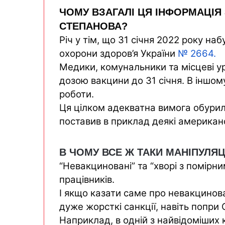
ЧОМУ ВЗАГАЛІ ЦЯ ІНФОРМАЦІЯ 
СТЕПАНОВА?
Річ у тім, що 31 січня 2022 року на
охорони здоров’я України
№
26
64.
Медики, комунальники та місцеві у
дозою вакцини до 31 січня. В іншом
роботи.
Ця цілком адекватна вимога обурила
поставив в приклад деякі американс
В ЧОМУ ВСЕ Ж ТАКИ МАНІПУЛЯЦ
“Невакциновані” та “хворі з помір
працівників.
І якщо казати саме про невакцинов
дуже жорсткі санкції, навіть попри
Наприклад, в одній з найвідоміших к