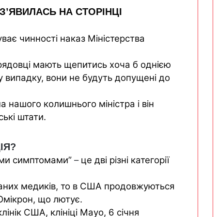
З’ЯВИЛАСЬ НА СТОРІНЦІ
буває чинності наказ Міністерства
рядовці мають щепитись хоча б однією
у випадку, вони не будуть допущені до
 нашого колишнього міністра і він
ькі штати.
ІЯ?
ними симптомами”
–
це дві різні категорії
аних медиків, то в США продовжуються
 Омікрон, що лютує.
лінік США, клініці Mayo, 6 січня