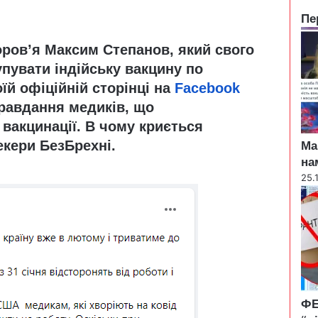
Пе
C
оров’я Максим Степанов, який свого
l
o
упувати індійську
вакцину по
s
оїй офіційній сторінці на
Facebook
e
равдання медиків, що
вакцинації. В чому криється
чекери
БезБрехні
.
Ма
на
25.
ФЕ