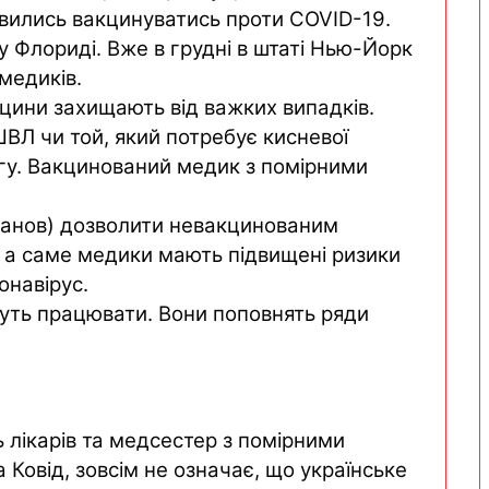
мовились вакцинуватись проти COVID-19.
у Флориді. Вже в грудні в штаті Нью-Йорк
медиків.
кцини захищають від важких випадків.
Л чи той, який потребує кисневої
гу. Вакцинований медик з помірними
панов) дозволити невакцинованим
 а саме медики мають підвищені ризики
онавірус.
уть працювати. Вони поповнять ряди
 лікарів та медсестер з помірними
Ковід, зовсім не означає, що українське