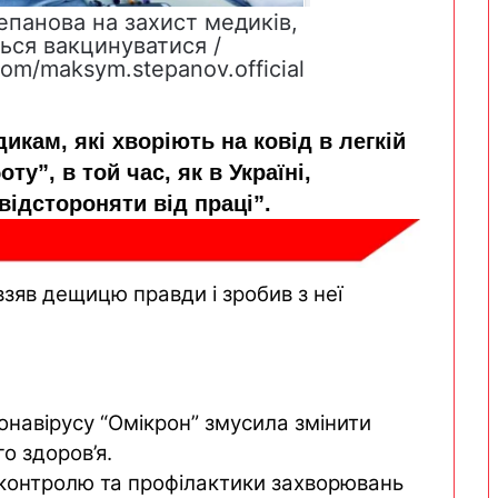
епанова на захист медиків,
ься вакцинуватися /
om/maksym.stepanov.official
кам, які хворіють на ковід в легкій
у”, в той час, як в Україні,
ідстороняти від праці”.
взяв дещицю правди і зробив з неї
онавірусу
“Омікрон” змусила змінити
о здоров’я.
контролю та профілактики захворювань