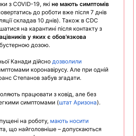
ки з COVID-19, які
не мають симптомів
овертатись до роботи вже після 7 днів
ляції складав 10 днів). Також в CDC
атися на карантині після контакту з
цівників у яких є обов’язкова
 бустерною дозою.
дньої Канади дійсно
дозволили
имптомами коронавірусу. Але при одній
юанс Степанов забув згадати.
воляють працювати з ковід, але без
легкими симптомами (
шт
ат
Аризона
).
допущені на роботу,
мают
ь
носити
 та, що найголовніше – допускаються