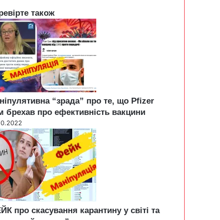
ревірте також
ніпулятивна “зрада” про те, що Pfizer
м брехав про ефективність вакцини
10.2022
ЙК про скасування карантину у світі та