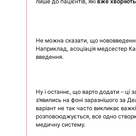
лише до пацієнтів, які
вже хворіють
Медики з ковідом
,
мають носити
респір
лише до пацієнтів, які вже хворіють н
Не можна сказати, що нововведенн
Наприклад, асоціація медсестер Ка
введення.
“Ми хочемо піклуватись про своїх пацієнт
потенційно інфікувати їх”,
–
заявила
прези
Ну і останнє, що варто додати
–
ці 
з’явились на фоні заразнішого за Де
варіант не так часто викликає важкі
розповсюджується, все одно створ
медичну систему.