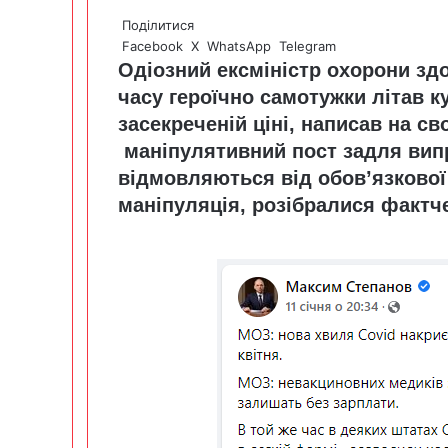
Поділитися
Facebook
X
WhatsApp
Telegram
Одіозний ексміністр охорони зд
часу героїчно самотужки літав к
засекреченій ціні
, написав на св
маніпулятивний пост задля вип
відмовляються від обов’язкової 
маніпуляція, розібралися факт