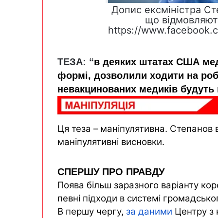
Допис ексміністра Ст
що відмовляют
https://www.facebook.c
ТЕЗА: “
в деяких штатах США меди
формі, дозволили ходити на робот
невакцинованих медиків будуть в
Ця теза – маніпулятивна
. Степанов 
маніпулятивні висновки.
СПЕРШУ ПРО ПРАВДУ
Поява більш
заразного варіанту кор
певні підходи в системі громадськог
В першу чергу,
за
даними
Центру з 