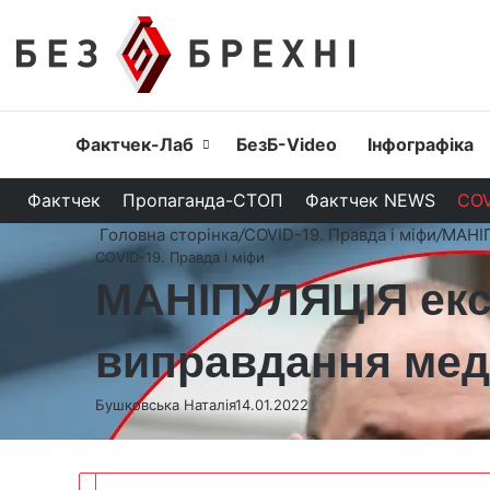
Головна
Фактчек-Лаб
БезБ-Video
Інфографіка
Фактчек
Пропаганда-СТОП
Фактчек NEWS
COV
Головна сторінка
/
COVID-19. Правда і міфи
/
МАНІП
COVID-19. Правда і міфи
МАНІПУЛЯЦІЯ екс
виправдання мед
Бушковська Наталія
14.01.2022