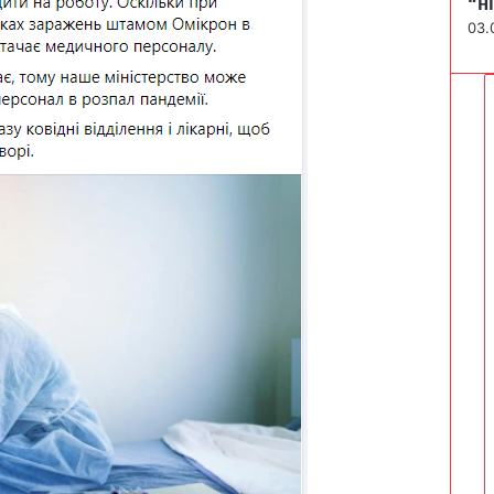
“н
03.