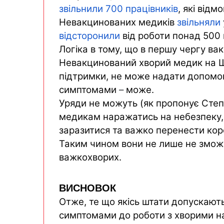
звільнили 700 працівників
, які від
Невакцинованих медиків
звільняли
відсторонили
від роботи понад 500 
Логіка в тому, що в першу чергу ва
Невакцинований хворий медик на ШВ
підтримки, не може надати допомо
симптомами
–
може.
Уряди не можуть (як пропонує Сте
медикам наражатись на небезпеку,
заразитися та важко перенести кор
Таким чином вони не лише не змож
важкохворих.
ВИСНОВОК
Отже, те що якісь штати допускають
симптомами до роботи з хворими на 