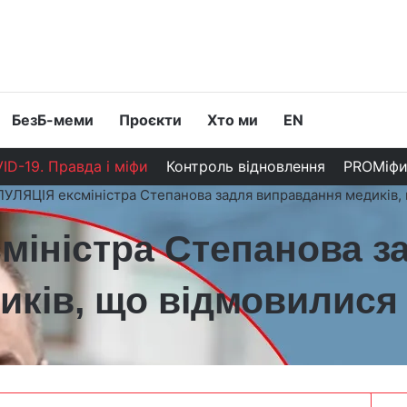
БезБ-меми
Проєкти
Хто ми
EN
ID-19. Правда і міфи
Контроль відновлення
PROМіф
УЛЯЦІЯ ексміністра Степанова задля виправдання медиків,
міністра Степанова з
иків, що відмовилися