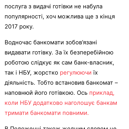
послуга з видачі готівки не набула
популярності, хоч можлива ще з кінця
2017 року.
Водночас банкомати зобов’язані
видавати готівку. За їх безперебійною
роботою слідкує як сам банк-власник,
так і НБУ, жорстко
регулюючи
їх
діяльність. Тобто встановив банкомат –
наповнюй його готівкою. Ось
приклад
,
коли НБУ додатково наголошує банкам
тримати банкомати повними.
В Положенні також жодним словом не