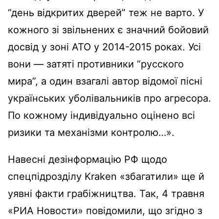
“день відкритих дверей” теж не варто. У
кожного зі звільнених є значний бойовий
досвід у зоні АТО у 2014-2015 роках. Усі
вони — затяті противники “русского
мира”, а один взагалі автор відомої пісні
українських уболівальників про агресора.
По кожному індивідуально оцінено всі
ризики та механізми контролю…».
Навесні дезінформацію РФ щодо
спецпідрозділу Kraken «збагатили» ще й
уявні факти грабіжництва. Так, 4 травня
«РИА Новости» повідомили, що згідно з