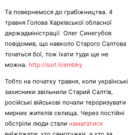
Та повернемося до грабіжництва. 4
травня Голова Харківської обласної
держадміністрації Олег Синегубов
повідомив, що навколо Старого Салтова
точаться бої, тож їхати туди ще не
можна.
http://surl.li/embky
Тобто на початку травня, коли українські
захисники звільнили Старий Салтів,
російські військові почали тероризувати
мирних жителів селища. Через постійні
обстріли люди стали
намагатися
виїжджати: хто самотужки, а хто за