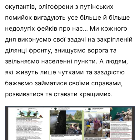
окупантів, олігофрени з путінських
помийок вигадують усе більше й більше
недолугіх фейків про нас… Ми кожного
дня виконуємо свої задачі на закріпленій
ділянці фронту, знищуємо ворога та
звільняємо населенні пункти. А людям,
які живуть лише чутками та заздрістю
бажаємо займатися своїми справами,
розвиватися та ставати кращими».