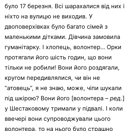
було 17 березня. Всі шарахалися від них і
ніхто на вулицю не виходив. У
двоповерхівках було багато сімей з
маленькими дітками. Дівчина замовила
гуманітарку. І хлопець, волонтер… Орки
протягали його шість годин, що вони
тільки не робили! Вони його роздягали,
кругом передивлялися, чи він не
“атовець”, я не знаю, може, чіпи шукали
під шкірою? Вони його [волонтера –
ред.
]
у Шестаковому тримали у підвалі. І коли
ввечері вони супроводжували цього
волонтера, то на нього було страшно