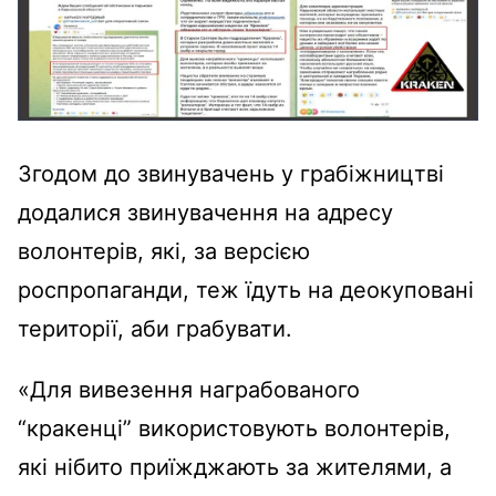
Згодом до звинувачень у грабіжництві
додалися звинувачення на адресу
волонтерів, які, за версією
роспропаганди, теж їдуть на деокуповані
території, аби грабувати.
«Для вивезення награбованого
“кракенці” використовують волонтерів,
які нібито приїжджають за жителями, а