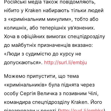
Російські медіа також повідомляють,
нібито у Kraken набирають тільки людей
з «кримінальним минулим», тобто або
колишніх, або теперішніх ув’язнених.
Хоча в офіційних вимогах спецпідрозділу
до майбутніх призначенців вказано:
«Люди з судимістю до курсу не
допускаються».
http://surl.li/embju
Можемо припустити, що тема
«кримінальників» була піднята через
особу Сергія Величка з позивним Чілі,
командира спецпідрозділу Kraken. Його
підозрювали у рекеті (
http://surl.li/embkc
),