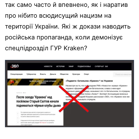
так само часто й впевнено, як і наратив
про нібито всюдисущий нацизм на
території України. Які ж докази наводить
російська пропаганда, коли демонізує
спецпідрозділ ГУР Kraken?