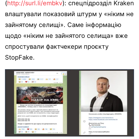
(
http://surl.li/embkv
): спецпідрозділ Kraken
влаштували показовий штурм у «ніким не
зайнятому селищі». Саме інформацію
щодо «ніким не зайнятого селища» вже
спростували фактчекери проєкту
StopFake.