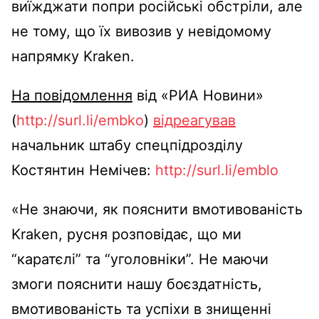
виїжджати попри російські обстріли, але
не тому, що їх вивозив у невідомому
напрямку Kraken.
На повідомлення
від «РИА Новини»
(
http://surl.li/embko
)
відреагував
начальник штабу спецпідрозділу
Костянтин Немічев:
http://surl.li/emblo
«Не знаючи, як пояснити вмотивованість
Kraken, русня розповідає, що ми
“каратєлі” та “уголовніки”. Не маючи
змоги пояснити нашу боєздатність,
вмотивованість та успіхи в знищенні