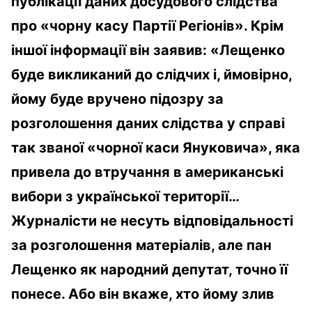
публікації даних досудового слідства
про «чорну касу Партії Регіонів». Крім
іншої інформації він заявив: «Лещенко
буде викликаний до слідчих і, ймовірно,
йому буде вручено підозру за
розголошення даних слідства у справі
так званої «чорної каси Януковича», яка
привела до втручання в американські
вибори з української території…
Журналісти не несуть відповідальності
за розголошення матеріалів, але пан
Лещенко як народний депутат, точно її
понесе. Або він вкаже, хто йому злив