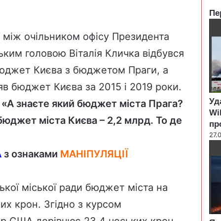
Пе
C
l
 між очільником офісу Президента
o
ьким головою Віталія Кличка відбувся
s
e
юджет Києва з бюджетом Праги, а
яв бюджет Києва за 2015 і 2019 роки.
Уд
 : «А знаєте який бюджет міста Прага?
Wi
бюджет міста Києва – 2,2 млрд. То де
пр
27.
А
з ознаками
МАНІПУЛЯЦІЇ
кої міської ради бюджет міста на
их крон. Згідно з курсом
ар США дорівнює 23,4 чеських крон