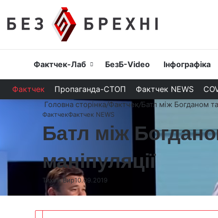
Головна
Фактчек-Лаб
БезБ-Video
Інфографіка
Фактчек
Пропаганда-СТОП
Фактчек NEWS
COV
Головна сторінка
/
Фактчек
/
Батл між Богданом та
Фактчек
Фактчек NEWS
Батл між Богдано
маніпуляції
Тихий Вир
10.09.2019