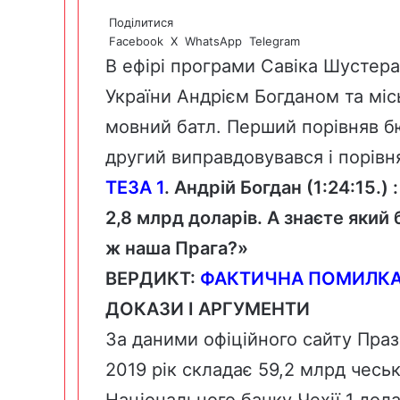
Поділитися
Facebook
X
WhatsApp
Telegram
В ефірі
програми
Савіка Шустера
України Андрієм Богданом та міс
мовний батл. Перший порівняв б
другий виправдовувався і порівн
ТЕЗА 1
. Андрій Богдан (1:24:15.)
2,8 млрд доларів. А знаєте який 
ж наша Прага?»
ВЕРДИКТ:
ФАКТИЧНА ПОМИЛК
ДОКАЗИ І АРГУМЕНТИ
За даними офіційного
сайту
Празь
2019 рік складає 59,2 млрд чеськ
Національного
банку
Чехії 1 дол