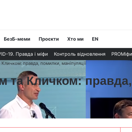
БезБ-меми
Проєкти
Хто ми
EN
ID-19. Правда і міфи
Контроль відновлення
PROМіф
 Кличком: правда, помилки, маніпуляції
м та Кличком: правда