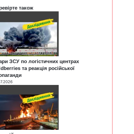
ревірте також
ари ЗСУ по логістичних центрах
ldberries та реакція російської
опаганди
07.2026