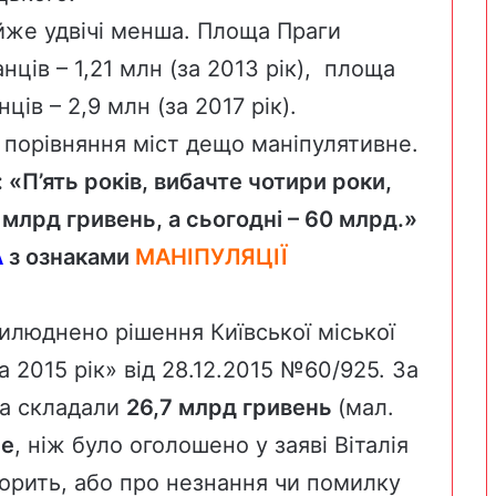
йже удвічі менша.
Площа
Праги
нців – 1,21 млн (за 2013 рік),
площа
ців – 2,9 млн (за 2017 рік).
і порівняння міст дещо маніпулятивне.
): «П’ять років, вибачте чотири роки,
млрд гривень, а сьогодні – 60 млрд.»
А
з ознаками
МАНІПУЛЯЦІЇ
прилюднено
рішення
Київської міської
 2015 рік» від 28.12.2015 №60/925. За
ва складали
26,7 млрд гривень
(мал.
ше
, ніж було оголошено у заяві Віталія
ворить, або про незнання чи помилку