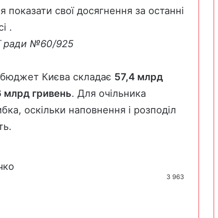
я показати свої досягнення за останні
і .
ої ради №60/925
е бюджет Києва складає
57,4 млрд
6 млрд гривень
. Для очільника
ибка, оскільки наповнення і розподіл
ть.
чко
3 963