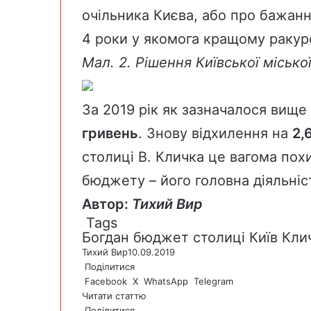
очільника Києва, або про бажанн
4 роки у якомога кращому ракурс
Мал. 2. Рішення Київської міськ
За 2019 рік як зазначалося вищ
гривень
. Знову відхилення на
2,
столиці В. Кличка це вагома пох
бюджету – його головна діяльніс
Автор:
Тихий
Вир
Tags
Богдан
бюджет столиці
Київ
Кли
Тихий Вир
10.09.2019
Поділитися
Facebook
X
WhatsApp
Telegram
Читати статтю
Поділитися