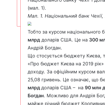
(мал. 1).
Мал. 1. Національний банк Чехії,
Тобто за курсом національного 
млрд
доларів США. Це на
300 м
Андрій Богдан.
Що стосується бюджету Києва, т
«Про бюджет Києва на 2019 рік
доходу. За
офіційним
курсом вал
25,08 гривень. Це означає, що б
млрд
доларів США – на
90 млн 
Богдан
. Можливо для Андрія Богд
майже річний бюджет
Кропивни