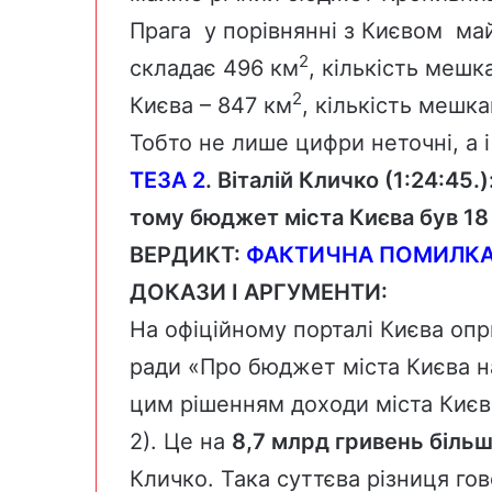
Прага у порівнянні з Києвом ма
2
складає 496 км
, кількість мешка
2
Києва – 847 км
, кількість мешкан
Тобто не лише цифри неточні, а 
ТЕЗА 2
. Віталій Кличко (1:24:45.
тому бюджет міста Києва був 18 
ВЕРДИКТ:
ФАКТИЧНА ПОМИЛК
ДОКАЗИ І АРГУМЕНТИ:
На офіційному порталі Києва о
ради «Про бюджет міста Києва на
цим рішенням доходи міста Киє
2). Це на
8,7 млрд гривень біль
Кличко. Така суттєва різниця го