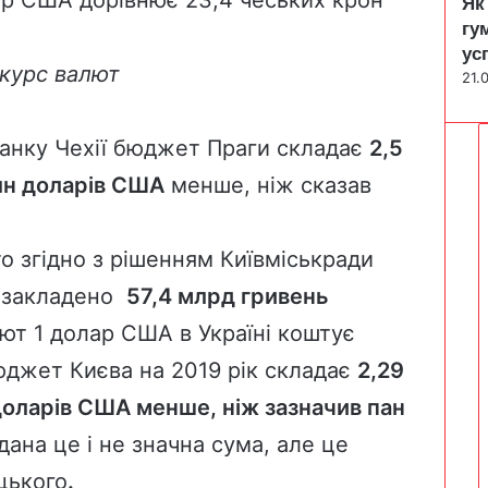
Як
гу
ус
 курс валют
21.
банку Чехії бюджет Праги складає
2,5
лн доларів США
менше, ніж сказав
о згідно з
рішенням
Київміськради
» закладено
57,4 млрд гривень
ют 1 долар США в Україні коштує
юджет Києва на 2019 рік складає
2,29
доларів США менше, ніж зазначив пан
ана це і не значна сума, але це
цького
.