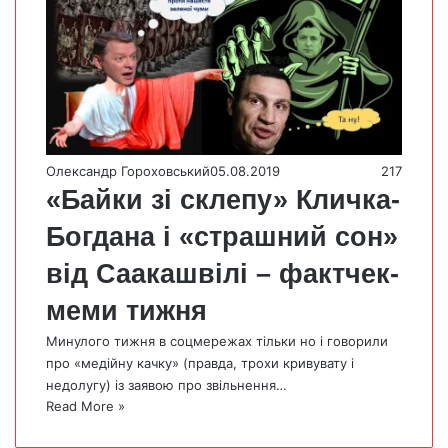
Олександр Гороховський
05.08.2019
217
«Байки зі склепу» Кличка-
Богдана і «страшний сон»
від Саакашвілі – фактчек-
меми тижня
Минулого тижня в соцмережах тільки но і говорили
про «медійну качку» (правда, трохи кривувату і
недолугу) із заявою про звільнення…
Read More »