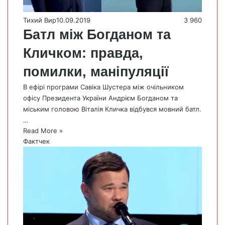
Тихий Вир
10.09.2019
3 960
Батл між Богданом та
Кличком: правда,
помилки, маніпуляції
В ефірі програми Савіка Шустера між очільником
офісу Президента України Андрієм Богданом та
міським головою Віталія Кличка відбувся мовний батл.
…
Read More »
Фактчек