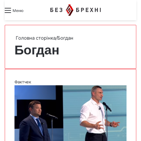
Search for
Switch skin
Меню
Головна сторінка
/
Богдан
Богдан
Фактчек