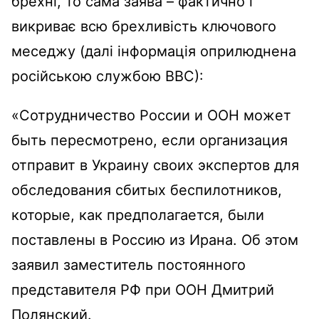
брехні, то сама заява – фактично і
викриває всю брехливість ключового
меседжу (далі інформація оприлюднена
російською службою ВВС):
«Сотрудничество России и ООН может
быть пересмотрено, если организация
отправит в Украину своих экспертов для
обследования сбитых беспилотников,
которые, как предполагается, были
поставлены в Россию из Ирана. Об этом
заявил заместитель постоянного
представителя РФ при ООН Дмитрий
Полянский.