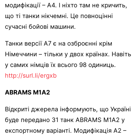
модифікації – А4. І ніхто там не кричить,
що ті танки нікчемні. Це повноцінні
сучасні бойові машини.
Танки версії А7 є на озброєнні крім
Німеччини – тільки у двох країнах. Навіть
у самих німців їх всього 98 одиниць.
http://surl.li/ergxb
ABRAMS M1A2
Відкриті джерела інформують, що Україні
буде передано 31 танк ABRAMS M1A2 у
експортному варіанті. Модифікація A2 –