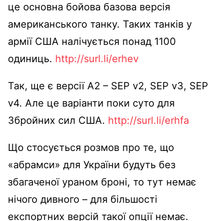
це основна бойова базова версія
американського танку. Таких танків у
армії США налічується понад 1100
одиниць.
http://surl.li/erhev
Так, ще є версії А2 – SEP v2, SEP v3, SEP
v4. Але це варіанти поки суто для
Збройних сил США.
http://surl.li/erhfa
Що стосується розмов про те, що
«абрамси» для України будуть без
збагаченої ураном броні, то тут немає
нічого дивного – для більшості
експортних версій такої опції немає.