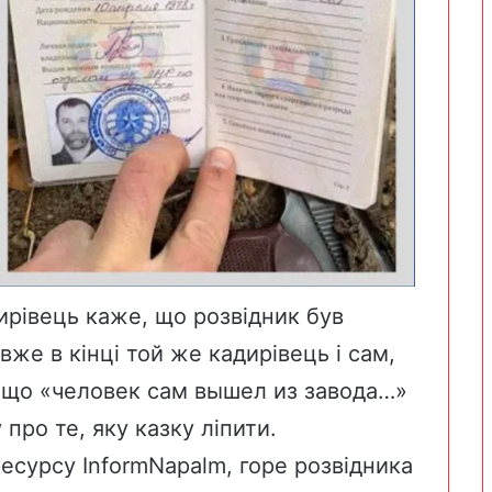
дирівець каже, що розвідник був
 вже в кінці той же кадирівець і сам,
, що «человек сам вышел из завода…»
про те, яку казку ліпити.
ресурсу ІnformNapalm, горе розвідника