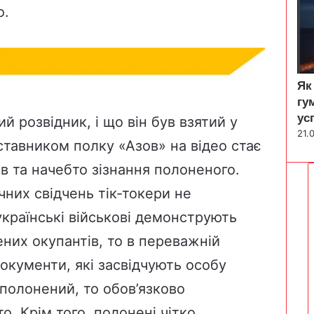
о.
Як
гу
ус
 розвідник, і що він був взятий у
21.
дставником полку «Азов» на відео стає
ців та начебто зізнання полоненого.
них свідчень тік-токери не
країнські військові демонструють
ених окупантів, то в переважній
окументи, які засвідчують особу
полонений, то обов’язково
о. Крім того, полонені чітко