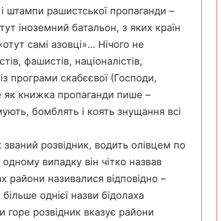
 і штампи рашистської пропаганди –
тут іноземний батальон, з яких країн
«отут самі азовці»… Нічого не
тів, фашистів, націоналістів,
із програми скабєєвої (Господи,
е як книжка пропаганди пише –
ують, бомблять і коять знущання всі
ак званий розвідник, водить олівцем по
в одному випадку він чітко назвав
ах райони називалися відповідно –
 більше однієї назви бідолаха
ли горе розвідник вказує райони