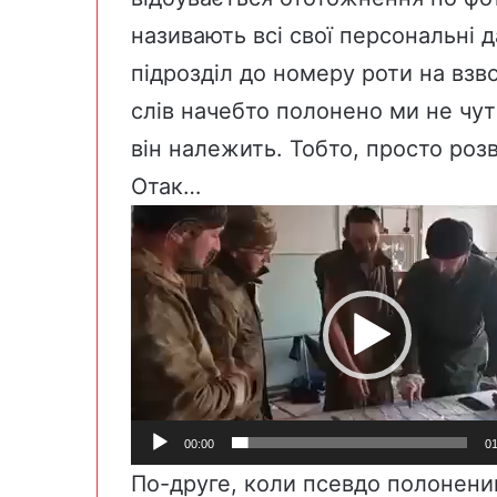
називають всі свої персональні д
підрозділ до номеру роти на взво
слів начебто полонено ми не чут
він належить. Тобто, просто розв
Отак…
Відеопрогравач
00:00
01
По-друге, коли псевдо полонений