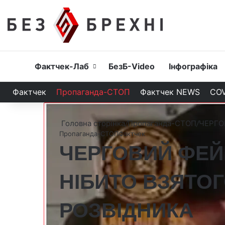
Головна
Фактчек-Лаб
БезБ-Video
Інфографіка
Фактчек
Пропаганда-СТОП
Фактчек NEWS
COV
Головна сторінка
/
Пропаганда-СТОП
/
ЧЕРГО
Пропаганда-СТОП
Фактчек
ЧЕРГОВИЙ ФЕЙК
НІБИТО ВЗЯТОГ
РОЗВІДНИКА