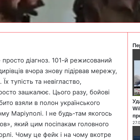
Пе
C
l
 просто діагноз. 101-й режисований
o
дирівців вчора знову підірвав мережу,
s
e
 Їх тупість та невігластво,
просто зашкалює. Цього разу, бойові
Уд
ібито взяли в полон українського
Wi
ому Маріуполі. І не будь-там якогось
пр
27.
зов», який цим посіпакам головного
горлі. Чому це фейк і на чому вкотре