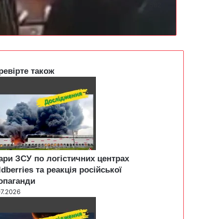
582
ревірте також
ари ЗСУ по логістичних центрах
ldberries та реакція російської
опаганди
07.2026