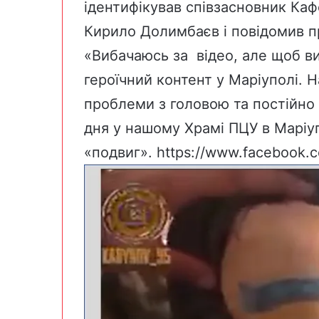
ідентифікував співзасновник Ка
Кирило Долимбаєв і повідомив пр
«Вибачаюсь за відео, але щоб ви
героїчний контент у Маріуполі. 
проблеми з головою та постійно 
дня у нашому Храмі ПЦУ в Маріуп
«подвиг».
https://www.facebook.co