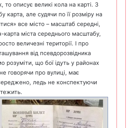
 то описує великі кола на карті. З
у карта, але судячи по її розміру на
титися» все місто – масштаб середні,
н-карта міста середнього масштабу,
осто величезні території. І про
ташування від псевдорозвідника
о розуміти, що бої ідуть у районах
 не говорячи про вулиці, має
зосереджено, ледь не конспектуючи
нтежить.