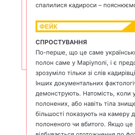
спалилися кадироси – пояснюєм
СПРОСТУВАННЯ
По-перше, що це саме український
полон саме у Маріуполі, і є пре
зрозуміло тільки зі слів кадирів
Інших документальних фактологіч
демонструють. Натомість, коли у
полонених, або навіть тіла знищ
більшості показують на камеру д
полоненого чи вбитого. Якщо це 
відбувається ототожнення по фот