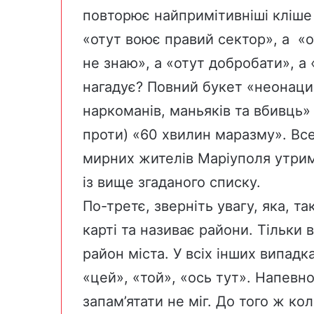
повторює найпримітивніші кліше
«отут воює правий сектор», а «о
не знаю», а «отут добробати», а 
нагадує? Повний букет «неонацис
наркоманів, маньяків та вбивць» 
проти) «60 хвилин маразму». Вс
мирних жителів Маріуполя утрим
із вище згаданого списку.
По-третє, зверніть увагу, яка, т
карті та називає райони. Тільки 
район міста. У всіх інших випадк
«цей», «той», «ось тут». Напевно
запам’ятати не міг. До того ж ко