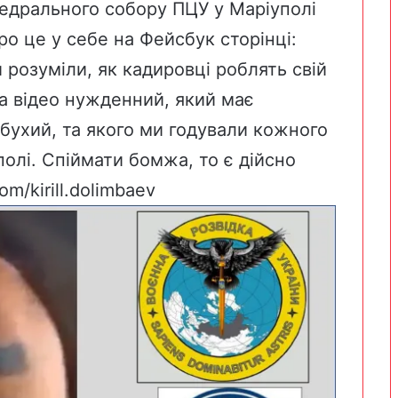
федрального собору ПЦУ у Маріуполі
о це у себе на Фейсбук сторінці:
 розуміли, як кадировці роблять свій
На відео нужденний, який має
бухий, та якого ми годували кожного
олі. Спіймати бомжа, то є дійсно
m/kirill.dolimbaev