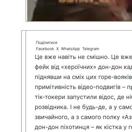
Олександр Гороховський
11.04.2022
Поділитися
Facebook
X
WhatsApp
Telegram
Це вже навіть не смішно. Це вже
фейк від «хероїчних» дон-дон ка
піднявши на сміх цих горе-вояків.
примітивність відео-подвигів – 
тік-токери запустили відос, де н
розвідника. І не будь-де, а у сам
звичайного, а з самого полку «А
дон-дон піхотинця – як кістка у 