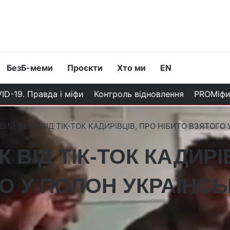
БезБ-меми
Проєкти
Хто ми
EN
ID-19. Правда і міфи
Контроль відновлення
PROМіф
ВИЙ ФЕЙК ВІД ТІК-ТОК КАДИРІВЦІВ, ПРО НІБИТО ВЗЯТОГО
 ВІД ТІК-ТОК КАДИРІ
О У ПОЛОН УКРАЇНС