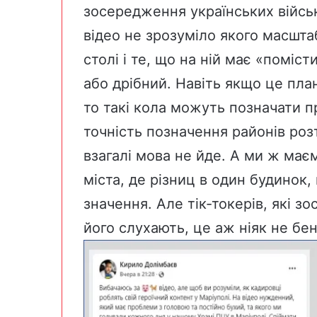
зосередження українських військ,
відео не зрозуміло якого масштаб
столі і те, що на ній має «поміс
або дрібний. Навіть якщо це пла
то такі кола можуть позначати пр
точність позначення районів роз
взагалі мова не йде. А ми ж маєм
міста, де різниц в один будинок,
значення. Але тік-токерів, які 
його слухають, це аж ніяк не бе