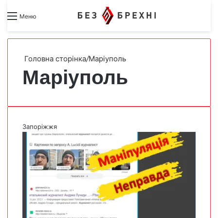
Search for
Switch skin
Меню
Головна сторінка
/
Маріуполь
Маріуполь
Запоріжжя