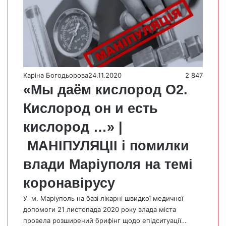
Каріна Богодьорова
24.11.2020
2 847
«Мы даём кислород О2.
Кислород он и есть
кислород …» |
МАНІПУЛЯЦІІ і помилки
влади Маріуполя на темі
коронавірусу
У м. Маріуполь на базі лікарні швидкої медичної
допомоги 21 листопада 2020 року влада міста
провела розширений брифінг щодо епідситуації…