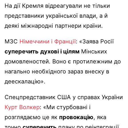
На дії Кремля відреагували не тільки
представники української влади, а й
деякі міжнародні партнери країни.
МЗС
Німеччини і Франції
: «Заява Росії
суперечить
духові і цілям
Мінських
домовленостей. Воно є протилежним до
нагально необхідного зараз внеску в
деескалацію».
Спецпредставник США у справах України
Курт Волкер
: «Ми стурбовані і
розглядаємо це як
провокацію
, яка
точно
суперечить
плану по реінтеграції