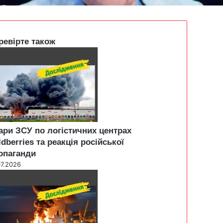
ревірте також
ари ЗСУ по логістичних центрах
ldberries та реакція російської
опаганди
07.2026