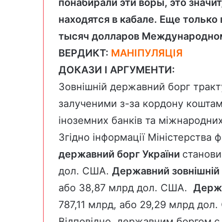
понабирали эти воры, это значит
находятся в кабале. Еще только
тысяч долларов Международно
ВЕРДИКТ:
МАНІПУЛЯЦІЯ
ДОКАЗИ І АРГУМЕНТИ:
Зовнішній державний борг
тракт
залученими з-за кордону коштами
іноземних банків та міжнародних
Згідно
інформації
Міністерства фі
державний борг України
станови
дол. США.
Державний
зовнішній
або 38,87 млрд дол. США.
Держ
787,11 млрд, або 29,29 млрд дол
Відповідно, державним боргом є 