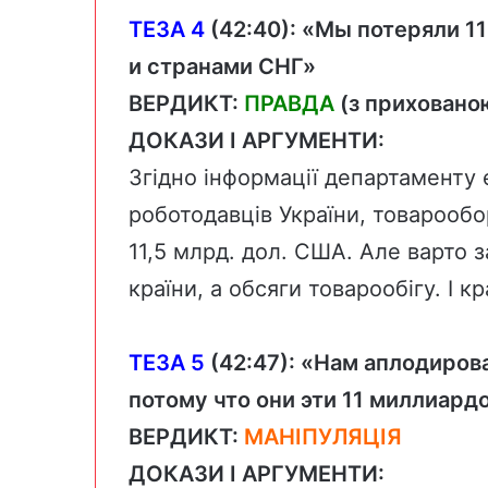
ТЕЗА 4
(
42:40
): «Мы потеряли 1
и странами СНГ»
ВЕРДИКТ:
ПРАВДА
(з прихован
ДОКАЗИ І АРГУМЕНТИ:
Згідно
інформації
департаменту е
роботодавців України, товарообо
11,5 млрд. дол. США. Але варто 
країни, а обсяги товарообігу. І к
ТЕЗА 5
(
42:47
):
«Нам аплодирова
потому что они эти 11 миллиард
ВЕРДИКТ:
МАНІПУЛЯЦІЯ
ДОКАЗИ І АРГУМЕНТИ: