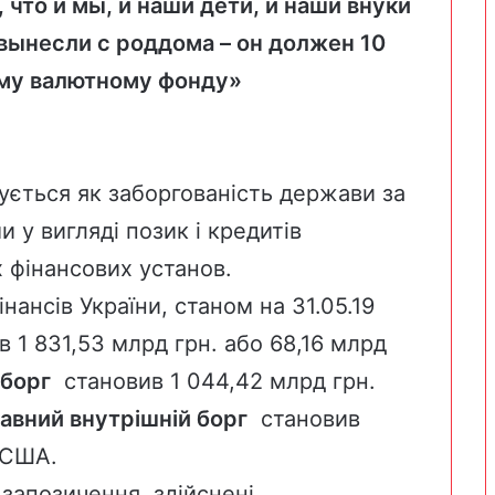
, что и мы, и наши дети, и наши внуки
 вынесли с роддома – он должен 10
му валютному фонду»
ується як заборгованість держави за
 у вигляді позик і кредитів
 фінансових установ.
нансів України, станом на 31.05.19
в 1 831,53 млрд грн. або 68,16 млрд
 борг
становив 1 044,42 млрд грн.
авний
внутрішній борг
становив
. США.
запозичення, здійснені,