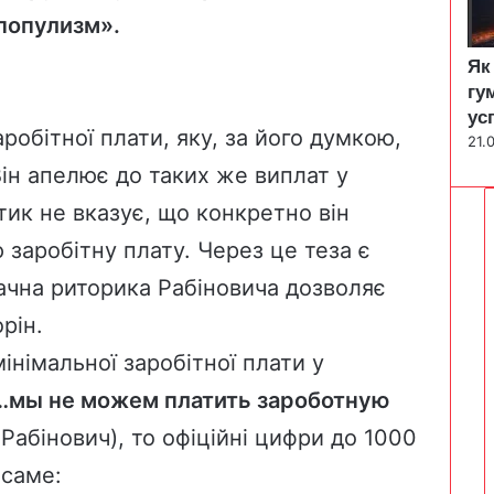
 популизм»
.
Як
гу
ус
робітної плати, яку, за його думкою,
21.
Він апелює до таких же виплат у
тик не вказує, що конкретно він
 заробітну плату. Через це теза є
чна риторика Рабіновича дозволяє
орін.
інімальної заробітної плати у
…мы не можем платить зароботную
Рабінович), то офіційні цифри до 1000
 саме: