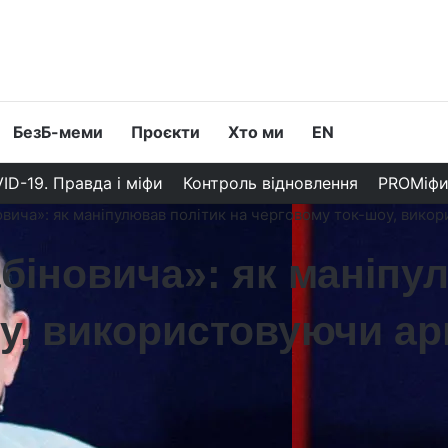
БезБ-меми
Проєкти
Хто ми
EN
ID-19. Правда і міфи
Контроль відновлення
PROМіф
овича»: як маніпулював політик на черговому ток-шоу, вико
абіновича»: як маніпу
у, використовуючи ар