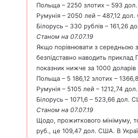
Польща
– 2250 злотих – 593 дол
Румунія
– 2050 лей – 487,12 дол
Білорусь
– 330 рублів – 161,26 д
Станом на 07.07.19
Якщо порівнювати з середньою з
безпідставно наводить приклад По
показник нижче за 1000 доларів
Польща
– 5 186,12 злотих – 1366
Румунія
– 5105 лей – 1212,74 до
Білорусь
– 1071,6 – 523,66 дол. 
Станом на 07.07.19
Щодо, прожиткового мінімуму, то
руб., це 109,47 дол. США. В Укр