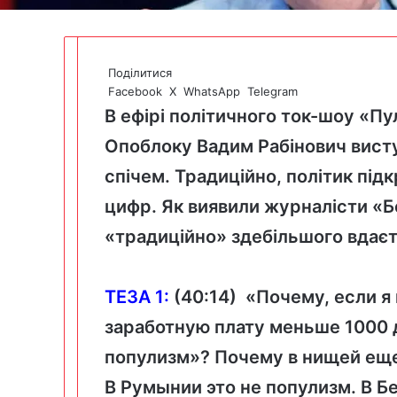
Поділитися
Facebook
X
WhatsApp
Telegram
В ефірі політичного ток-шоу «Пу
Опоблоку Вадим Рабінович
вист
спічем. Традиційно, політик під
цифр. Як виявили журналісти «Б
«традиційно» здебільшого вдаєт
ТЕЗА 1:
(
40:14
)
«Почему, если я 
заработную плату меньше 1000 д
популизм»? Почему в ни
щ
ей ещ
В Румынии это не популизм. В Б