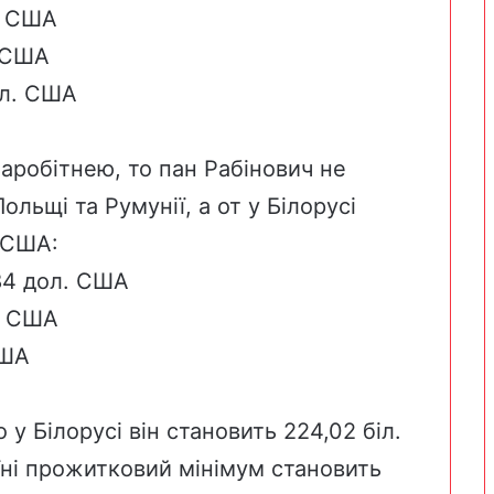
. США
. США
ол. США
аробітнею, то пан Рабінович не
льщі та Румунії, а от у Білорусі
 США:
,84 дол. США
л. США
США
 у Білорусі він
становить
224,02 біл.
аїні прожитковий мінімум
становить