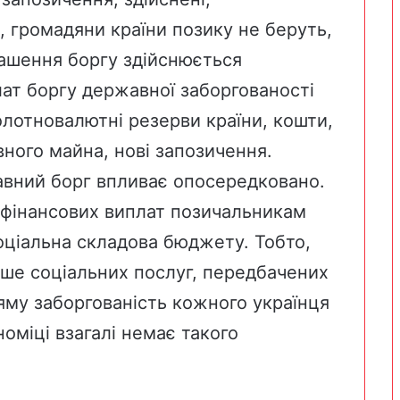
 громадяни країни позику не беруть,
огашення боргу здійснюється
т боргу державної заборгованості
лотновалютні резерви країни, кошти,
вного майна, нові запозичення.
авний борг впливає опосередковано.
х фінансових виплат позичальникам
ціальна складова бюджету. Тобто,
ше соціальних послуг, передбачених
му заборгованість кожного українця
оміці взагалі немає такого