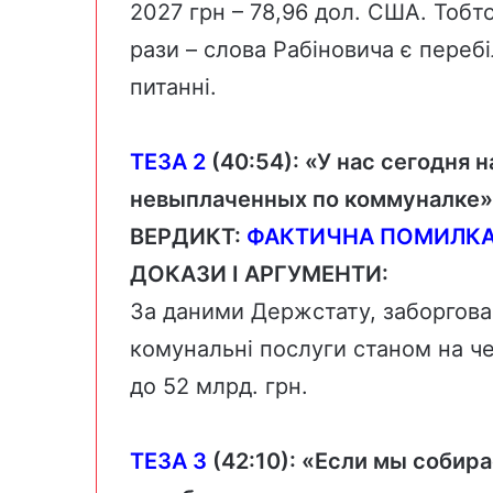
2027 грн – 78,96 дол. США. Тобто
рази – слова Рабіновича є переб
питанні.
ТЕЗА 2
(
40:54
): «
У нас сегодня 
невыплаченных по коммуналке»
ВЕРДИКТ:
ФАКТИЧНА ПОМИЛК
ДОКАЗИ І АРГУМЕНТИ:
За
даними
Держстату, заборгован
комунальні послуги станом на че
до 52 млрд. грн.
ТЕЗА 3
(
42:10
): «
Если мы собира