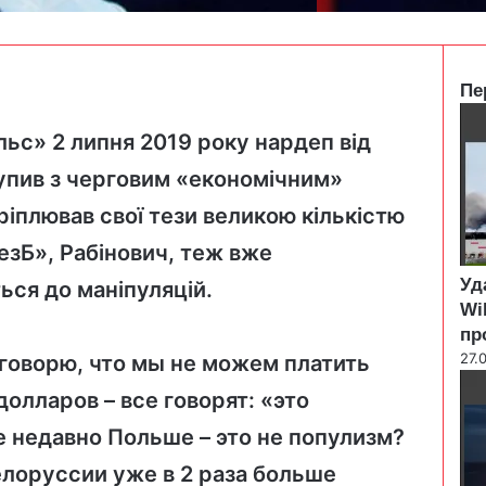
Пе
C
l
льс» 2 липня 2019 року нардеп від
o
упив
з черговим «економічним»
s
e
кріплював свої тези великою кількістю
езБ», Рабінович, теж вже
Уд
ься до маніпуляцій.
Wi
пр
27.
говорю, что мы не можем платить
олларов – все говорят: «это
е недавно Польше
–
это не популизм?
елоруссии уже в 2 раза больше