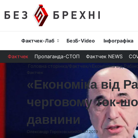
Головна
Фактчек-Лаб
БезБ-Video
Інфографіка
Фактчек
Пропаганда-СТОП
Фактчек NEWS
COV
Головна сторінка
/
Фактчек
/
«Економіка від Рабін
Фактчек
«Економіка від Р
черговому ток-шо
давнини
Олександр Гороховський
09.07.2019