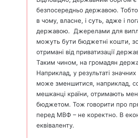
безпосередньо державою. Тобто,
в чому, власне, і суть, адже і п
державою. Джерелами для випла
можуть бути бюджетні кошти, зо
отримані від приватизації держа
Таким чином, на громадян держ
Наприклад, у результаті значни
може зменшитися, наприклад, со
мешканці країни, отримають мен
бюджетом. Тож говорити про пря
перед МВФ – не коректно. В екон
еквіваленту.