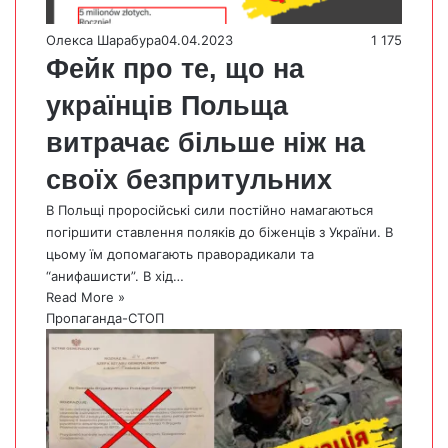
Олекса Шарабура
04.04.2023
1 175
Фейк про те, що на
українців Польща
витрачає більше ніж на
своїх безпритульних
В Польщі проросійські сили постійно намагаються
погіршити ставлення поляків до біженців з України. В
цьому їм допомагають праворадикали та
“анифашисти”. В хід…
Read More »
Пропаганда-СТОП