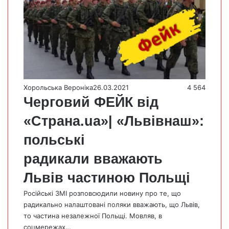
Хорольська Вероніка
26.03.2021
4 564
Черговий ФЕЙК від
«Страна.ua»| «Львівнаш»:
польські
радикали вважають
Львів частиною Польщі
Російські ЗМІ розповсюдили новину про те, що
радикально налаштовані поляки вважають, що Львів,
то частина незалежної Польщі. Мовляв, в
соцмережах…