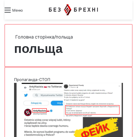
Search for
Switch skin
Меню
Головна сторінка
/
польща
польща
Пропаганда-СТОП