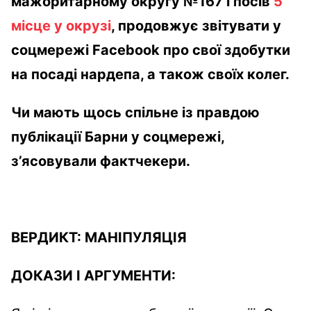
мажоритарному округу №167 і посів
5
місце у окрузі
, продовжує звітувати у
соцмережі Facebook про свої здобутки
на посаді нардепа, а також своїх колег.
Чи мають щось спільне із правдою
публікації Барни у соцмережі,
з’ясовували фактчекери.
ВЕРДИКТ:
МАНІПУЛЯЦІЯ
ДОКАЗИ І АРГУМЕНТИ: