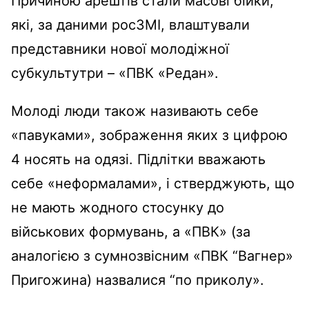
Причиною арештів стали масові бійки,
які, за даними росЗМІ, влаштували
представники нової молодіжної
субкультутри – «ПВК «Редан».
Молоді люди також називають себе
«павуками», зображення яких з цифрою
4 носять на одязі. Підлітки вважають
себе «неформалами», і стверджують, що
не мають жодного стосунку до
військових формувань, а «ПВК» (за
аналогією з сумнозвісним «ПВК “Вагнер»
Пригожина) назвалися “по приколу».