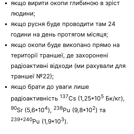
якщо вирити окопи глибиною в зріст
людини;
якщо русня буде проводити там 24
години на день протягом місяця;
якщо окопи буде викопано прямо на
території траншеї, де захоронені
радіоактивні відходи (ми рахували для
траншеї №22);
якщо брати до уваги лише
137
5
радіоактивність
Cs (1,25*10
Бк/кг),
90
4
238
2
Sr (5,6*10
),
Pu (9,8*10
) та
239+240
3
Pu (1,9*10
).