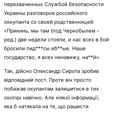
перехваченных Службой безопасности
Украины разговоров российского
оккупанта со своей родственницей:
«Прикинь, мы там (под Чернобылем –
ред.) две недели стояли, и нас всех в бой
бросили пид***сы еб**ые. Наше
государство, я всех ненавижу, на**й».
Так, дійсно Олександр Сирота зробив
відповідний пост. Проте він просто
побажав окупантам залишитися в тих
окопах навічно. Але ніякої інформації,
яка б натякала на те, що рашисти