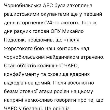
Чорнобильська АЕС була захоплена
рашистськими окупантами ще у перший
день вторгнення 24-го лютого. Того ж
дня радник голови ОПУ Михайло
Подоляк, повідомив, що «після
жорстокого бою наш контроль над
чорнобильським майданчиком втрачено.
Стан об’єктів колишньої ЧАЕС,
конфайнменту та сховища ядерних
відходів невідомий. Після абсолютно
беззмістовної атаки росіян на цьому
напрямі неможливо говорити про те, що
ЧАЕС у безпеці. Це одна із