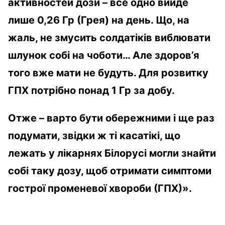
активностей дози – все одно вийде
лише 0,26 Гр (Грея) на день. Що, на
жаль, не змусить солдатіків виблювати
шлунок собі на чоботи… Але здоров’я
того вже мати не будуть. Для розвитку
ГПХ потрібно понад 1 Гр за добу.
Отже – варто бути обережними і ще раз
подумати, звідки ж ті касатікі, що
лежать у лікарнях Білорусі могли знайти
собі таку дозу, щоб отримати симптоми
гострої променевої хвороби (ГПХ)».