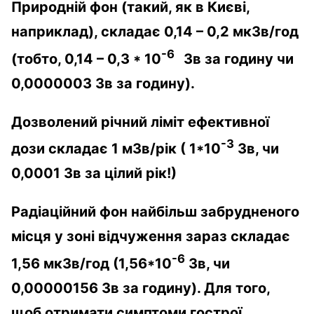
Природній фон (такий, як в Києві,
наприклад), складає 0,14 – 0,2 мкЗв/год
-6
(тобто, 0,14 – 0,3 * 10
Зв за годину чи
0,0000003 Зв за годину).
Дозволений річний ліміт ефективної
-3
дози складає 1 мЗв/рік ( 1*10
Зв, чи
0,0001 Зв за цілий рік!)
Радіаційний фон найбільш забрудненого
місця у зоні відчуження зараз складає
-6
1,56 мкЗв/год (1,56*10
Зв, чи
0,00000156 Зв за годину). Для того,
щоб отримати симптоми гострої