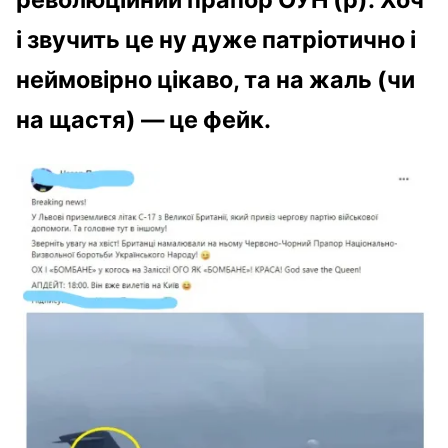
і звучить це ну дуже патріотично і
неймовірно цікаво, та на жаль (чи
на щастя)
—
це фейк.