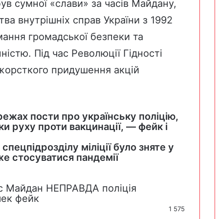
був сумної «слави» за часів Майдану,
тва внутрішніх справ України з 1992
имання громадської безпеки та
ністю. Під час Революції Гідності
жорсткого придушення акцій
ежах пости про українську поліцію,
ки руху проти вакцинації, — фейк і
спецпідрозділу міліції було зняте у
же стосуватися пандемії
с
Майдан
НЕПРАВДА
поліція
чек
фейк
1 575