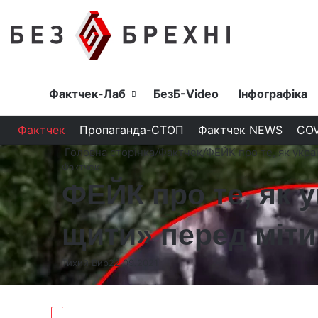
Головна
Фактчек-Лаб
БезБ-Video
Інфографіка
Фактчек
Пропаганда-СТОП
Фактчек NEWS
COV
Головна сторінка
/
Фактчек
/
ФЕЙК про те, як укр
Фактчек
ФЕЙК про те, як 
щити» перед міт
Тихий Вир
22.09.2021