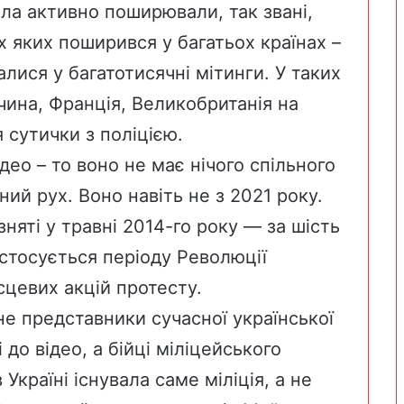
асла активно поширювали, так звані,
х яких поширився у багатьох країнах –
алися у багатотисячні мітинги. У таких
чина, Франція, Великобританія на
 сутички з поліцією.
део – то воно не має нічого спільного
ний рух. Воно навіть не з 2021 року.
знят
і у травні 2014-го року — за шість
 стосується періоду Революції
місцевих акцій протесту.
 не представники сучасної української
і до відео, а бійці міліцейського
 Україні існувала саме міліція, а не