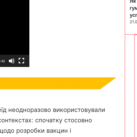
Як
гу
ус
21.
:40
еїд неодноразово використовували
 контекстах: спочатку стосовно
м щодо
розробки вакцин
і