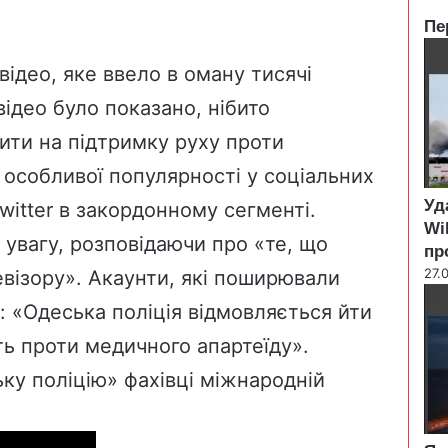
Пе
C
l
ідео, яке ввело в оману
тисячі
o
відео
було показано, нібито
s
e
щити на підтримку руху проти
особливої популярності у соціальних
Уд
itter в закордонному сегменті.
Wi
 увагу, розповідаючи про «те, що
пр
27.
візору». Акаунти, які поширювали
к: «Одеська поліція відмовляється йти
ть проти медичного апартеїду».
ку поліцію» фахівці міжнародній