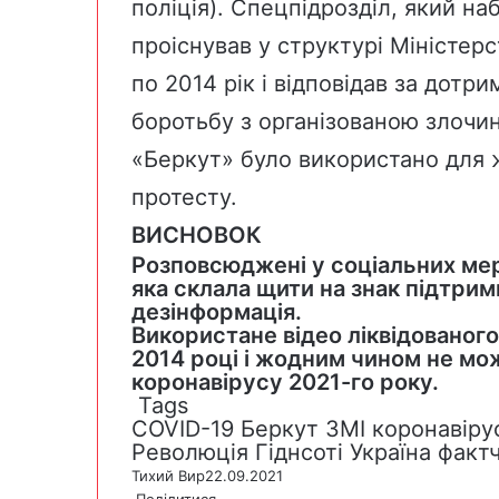
поліція). Спецпідрозділ, який на
проіснував у структурі Міністерс
по 2014 рік і відповідав за дотр
боротьбу з організованою злочин
«Беркут» було використано для 
протесту.
ВИСНОВОК
Розповсюджені у соціальних мер
яка склала щити на знак підтрим
дезінформація.
Використане відео ліквідованого 
2014 році і жодним чином не мо
коронавірусу 2021-го року.
Tags
COVID-19
Беркут
ЗМІ
коронавіру
Революція Гіднсоті
Україна
факт
Тихий Вир
22.09.2021