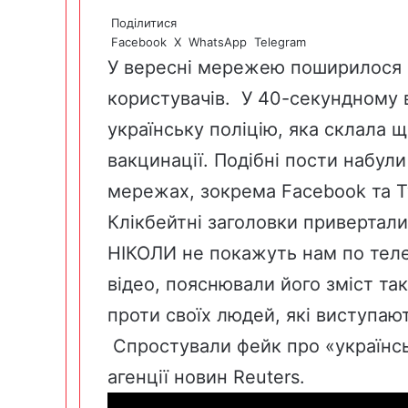
Поділитися
Facebook
X
WhatsApp
Telegram
У вересні мережею поширилося в
користувачів
. У 40-секундному
українську поліцію, яка склала 
вакцинації.
Подібні пости
набули 
мережах, зокрема Facebook та Tw
Клікбейтні заголовки привертали
НІКОЛИ не покажуть нам по теле
відео, пояснювали його зміст та
проти своїх людей, які виступаю
Спростували
фейк про «українсь
агенції новин Reuters.
Відеопрогравач