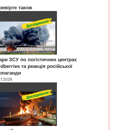
ревірте також
ари ЗСУ по логістичних центрах
ldberries та реакція російської
опаганди
07.2026