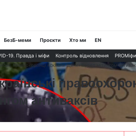
БезБ-меми
Проєкти
Хто ми
EN
ID-19. Правда і міфи
Контроль відновлення
PROМіф
аїнські правоохоронці «склали щити» перед мітингом антива
українські правоохоро
ингом антиваксів