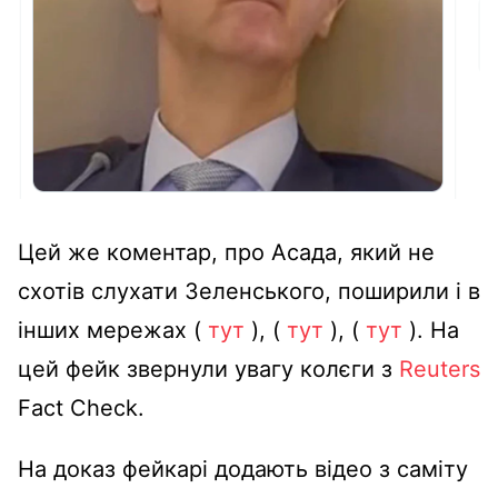
Цей же коментар, про Асада, який не
схотів слухати Зеленського, поширили і в
інших мережах (
тут
), (
тут
), (
тут
). На
цей фейк звернули увагу колєги з
Reuters
Fact Check.
На доказ фейкарі додають відео з саміту