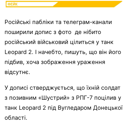
Російські пабліки та телеграм-канали
поширили допис з фото де нібито
російський військовий цілиться у танк
Leopard 2. І начебто, пишуть, що він його
підбив, хоча зображення ураження
відсутнє.
У дописі стверджується, що їхній солдат
з позивним «Шустрий» з РПГ-7 поцілив у
танк Leopard 2 під Вугледаром Донецької
області.