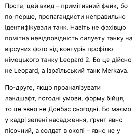
Проте, цей вкид – примітивний фейк, бо
по-перше, пропагандисти неправильно
ідентифікували танк. Навіть не фахівцю
помітна невідповідність силуету танку на
вірсуних фото від контурів профілю
німецького танку Leopard 2. Бо це дійсно
не Leopard, а ізраїльський танк Merkavа.
По-друге, якщо проаналізувати
ландшафт, погодні умови, форму бійця,
то це явно не Донбас сьогодні. Бо маємо
у кадрі зелені насадження, ґрунт явно
пісочний, а солдат в окопі – явно не у