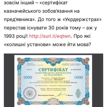
зовсім інший – «сертифікат
казначейського зобов’язання на
пред’явника». До того ж «Укрдержстрах»
перестав існувати 30 років тому – аж у
1993 році!
http://surl.li/eqtwn
. Про які
«колишні установи» може йти мова?