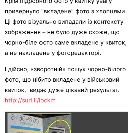
Крім підробного фото у квитку увагу
привернуло “вкладене” фото з хлопцями.
Ці фото візуально випадали із контексту
зображення – не було дуже схоже, що
чорно-біле фото саме вкладене у квиток,
а не накладене у фоторедакторі.
І дійсно, «зворотній» пошук чорно-білого
фото, що нібито вкладене у військовий
квиток, видає дуже цікавий результат.
http://surl.li/lockm