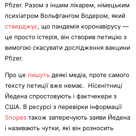
Pfizer.
Разом з іншим лікарем, німецьким
психіатром Вольфгангом Водером, який
стверджує
, що пандемія коронавірусу
—
це просто істерія, він створив петицію з
вимогою скасувати дослідження вакцини
Pfizer.
Про це
пишуть
деякі медіа, проте самого
тексту петиції вже немає.
Нісенітниці
Йедена спростовують і фактчекери з
США.
В ресурсі з перевірки інформації
Snopes
також заперечують заяви Йедена
і називають чутки, які він розносить