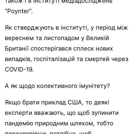
також і в Інституті медіадосліджень
“Poynter”.
Як стверджують в інституті, у період між
вереснем та листопадом у Великій
Британії спостерігався сплеск нових
випадків, госпіталізацій та смертей через
COVID-19.
А як щодо колективного імунітету?
Якщо брати приклад США, то деякі
експерти вважають, що щоб зупинити
пандемію природним шляхом, тобто
перехворівши, потрібно, щоб