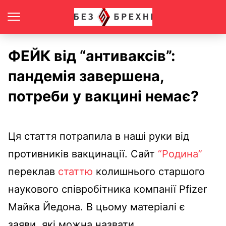
ФЕЙК від “антиваксів”:
пандемія завершена,
потреби у вакцині немає?
Ця стаття потрапила в наші руки від
противників вакцинації.
Сайт
“Родина”
переклав
статтю
колишнього старшого
наукового співробітника компанії Pfizer
Майка Йедона.
В цьому матеріалі є
заяви, які можна назвати