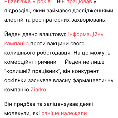
Pfizer вже 9 років”.
Він
працював
у
підрозділі, який займався дослідженнями
алергій та респіраторних захворювань.
Йеден давно влаштовує
інформаційну
кампанію
проти вакцини свого
колишнього роботодавця.
На це можуть
комерційні причини — Йеден не лише
“колишній працівник”, він конкурент
оскільки заснував власну фармацевтичну
компанію
Ziarko.
Він придбав та заліцензував деякі
молекули, які
раніше належали