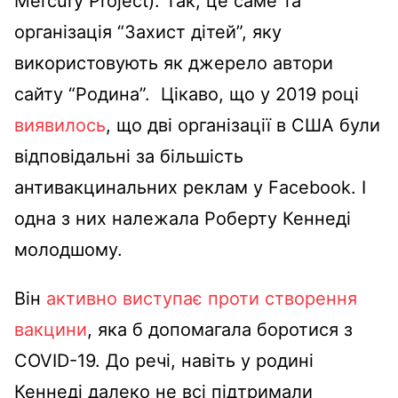
Mercury Project).
Так, це саме та
організація “Захист дітей”, яку
використовують як джерело автори
сайту “Родина”.
Цікаво, що у 2019 році
виявилось
, що дві організації в США були
відповідальні за більшість
антивакцинальних реклам у Facebook.
І
одна з них належала Роберту Кеннеді
молодшому.
Він
активно
виступає проти створення
вакцини
, яка б допомагала боротися з
COVID-19.
До речі, навіть у родині
Кеннеді далеко не всі підтримали